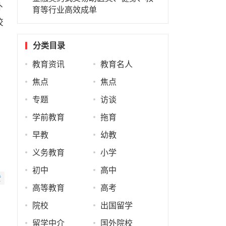
外
育等行业高效成单
校
分类目录
教育资讯
教育名人
焦点
焦点
专题
访谈
学前教育
拖育
早教
幼教
义务教育
小学
初中
高中
赞
高等教育
高考
院校
出国留学
留学中介
国外院校