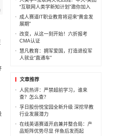
“互联网人类学新知计划”邀你加入
成人赛道IT职业教育将迎来“黄金发
展期”
改变，从这一刻开始！六折报考
CMA认证
更
慧凡教育：拥军爱国，打造退役军
人就业“直通车”
好
文章推荐
人民热评：严禁超前学习，谁来
查？怎么查？
孚日股份悦宝园全新升级 深挖早教
设
行业发展潜力
在线英语赛道开启兼并整合局：产
品矩阵优势尽显 伴鱼后发而起