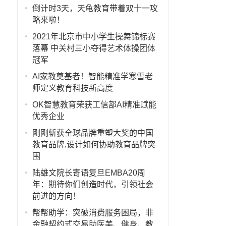
倒计时3天，天龟教育带着双十一攻
略来啦！
2021年北京市中小学生操舞锦标赛
落幕 中关村三小夺得艺术体操团体
冠军
AI家教奠基者！智能精准学寒雪老
师定义教育科技新高度
OK智慧教育荣获工信部AI精准赋能
优秀企业
刚刚斩获全球品牌重塑大奖的中国
教育品牌,设计如何协助教育品牌突
围
陆雄文院长寄语复旦EMBA20周
年：期待你们创造时代，引领社会
前进的方向！
帮帮助学：突破消费服务困局，非
金融契约式交易助医美、健身、教