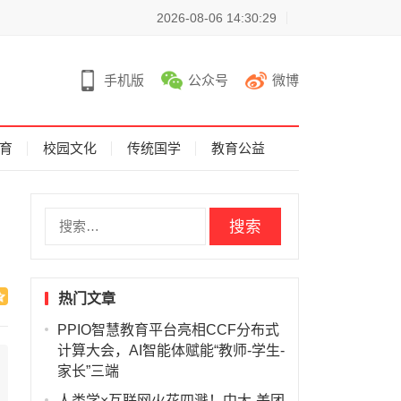
2026-08-06 14:30:29
手机版
公众号
微博
育
校园文化
传统国学
教育公益
搜
索
：
热门文章
PPIO智慧教育平台亮相CCF分布式
计算大会，AI智能体赋能“教师-学生-
家长”三端
人类学×互联网火花四溅！中大-美团