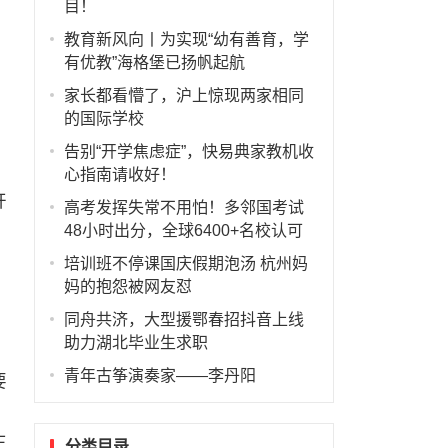
目！
教育新风向丨为实现“幼有善育，学
有优教”海格堡已扬帆起航
家长都看懵了，沪上惊现两家相同
的国际学校
告别“开学焦虑症”，快易典家教机收
心指南请收好！
开
高考发挥失常不用怕！多邻国考试
48小时出分，全球6400+名校认可
培训班不停课国庆假期泡汤 杭州妈
妈的抱怨被网友怼
同舟共济，大型援鄂春招抖音上线
助力湖北毕业生求职
青年古筝演奏家——李丹阳
要
正
分类目录