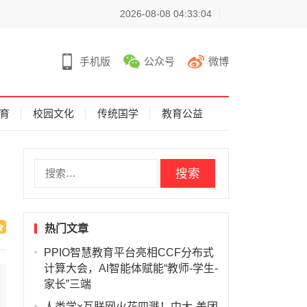
2026-08-08 04:33:04
手机版
公众号
微博
育
校园文化
传统国学
教育公益
搜
索
：
热门文章
PPIO智慧教育平台亮相CCF分布式
计算大会，AI智能体赋能“教师-学生-
家长”三端
人类学×互联网火花四溅！中大-美团