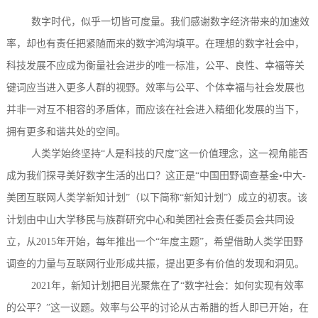
数字时代，似乎一切皆可度量。我们感谢数字经济带来的加速效
率，却也有责任把紧随而来的数字鸿沟填平。在理想的数字社会中，
科技发展不应成为衡量社会进步的唯一标准，公平、良性、幸福等关
键词应当进入更多人群的视野。效率与公平、个体幸福与社会发展也
并非一对互不相容的矛盾体，而应该在社会进入精细化发展的当下，
拥有更多和谐共处的空间。
人类学始终坚持
“人是科技的尺度”
这一
价值理念，
这一视角能否
成为我们探寻美好数字生活的出口？这正是
“中国田野调查基金•中大-
美团互联网人类学新知计划”
（以下简称
“
新知计划
”）成立的初衷。该
计划由
中山大学移民与族群研究中心
和美团社会责任委员会
共同设
立
，从
2015
年开始，每年推出一个
“年度主题”，希望借助人类学田野
调查的力量与互联网行业形成共振，提出更多有价值的发现和洞见。
2021
年，
新知计划
把目光聚焦在了
“
数字社会：如何实现有效率
的公平？
”这一议题。效率与公平的讨论从古希腊的哲人即已开始，在