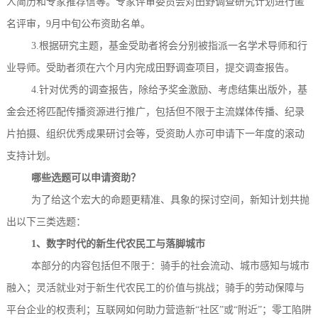
人简历和专家推荐信等。专家评审委员会对田野调查研究计划进行匿
名评审，
9月中旬公布资助名单
。
3
.
根据研究主题，基金受助者将会分别被指派一名学术导师和行
业导师。受助者须在六个月内完成田野调查项目，提交调查报告。
4.
针对优秀的调查报告，
除给予奖金激励、考虑结集出版外，
基
金会
还将匹配传播资源进行推广，包括但不限于主流媒体传播、纪录
片拍摄、组织优秀成果研讨会等，受资助人亦可申请下一年度的滚动
支持计划。
哪些选题可以申请资助？
为了给这个宏大的命题更精准、具象的探讨空间，新知计划共抛
出以下三类选题
：
1、
数字时代的新生代农民工与落脚城市
本部分的内容包括但不限于：骑手的社会流动、城市感知与城市
融入；灵活就业对于新生代农民工的价值与挑战；骑手的劳动保障与
平台企业的权责利；互联网如何助力营造新
“社区”或“附近”；零工陷阱