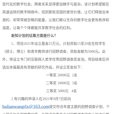
现代化的数字社会，两者关系显得更加棘手与复杂。该计划希望能在
高速运转的数字网络中，找到那些坚固的普世价值，让它们释放出本
源的、却常常被忽略的能量，让我们赖以生存的数字社会更有秩序和
温度，让每个个体都能共享数字社会的红利。
新知计划的征集方案是什么？
1、
项目
2021年设立基金25万元
，计划
资助
15至20名在校学生
（硕士、博士）
和青年教师进行田野调查
，
资助金额为
5000元。此
外，将设立专门的互联网人类学优秀田野调查奖金池。项目结束后评
选出本届最具有贡献的研究作品，并设立奖金如下：
一等奖
20000元 2名
二等奖
10000元 3名
三等奖
5000元 4名
2.有兴趣的申请人在2021年9月7日前向
hulianwangrlx@163.com
提交符合年度主题的田野调查计划、个