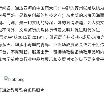
行闻名、通达四海的中国南大门；中部的苏州就是以绣为
古蜀而盛，是蜕变创新的科技之府；东南部的珠海因海而
潮。海洋，是一切文明的缘起，她的汹涌浩瀚，为人类文
也不例外，文明繁衍的载体承传着文明并促进时代的进
会”从2015到2019年，继巡展广州·苏州·成都·珠海之
碧海蓝天、啤酒小海鲜的青岛。亚洲幼教展览会致力于打造
平台，不懈耕耘，服务出新，链接幼教装备幼教用品和内
成为学前教育行业中品牌展示和商贸对接的极重要专业平
亚洲幼教展览会现场照片