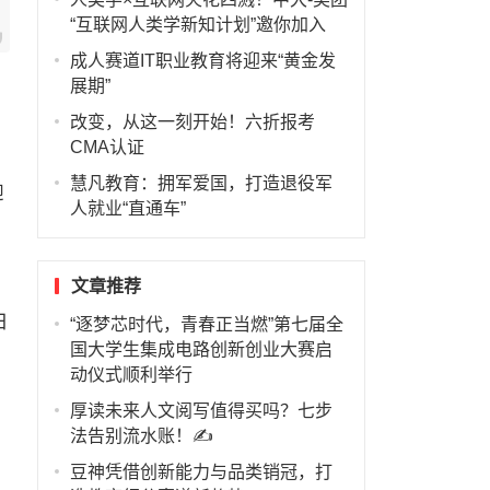
“互联网人类学新知计划”邀你加入
成人赛道IT职业教育将迎来“黄金发
展期”
。
改变，从这一刻开始！六折报考
CMA认证
慧凡教育：拥军爱国，打造退役军
迎
人就业“直通车”
文章推荐
日
“逐梦芯时代，青春正当燃”第七届全
国大学生集成电路创新创业大赛启
动仪式顺利举行
厚读未来人文阅写值得买吗？七步
法告别流水账！✍️
豆神凭借创新能力与品类销冠，打