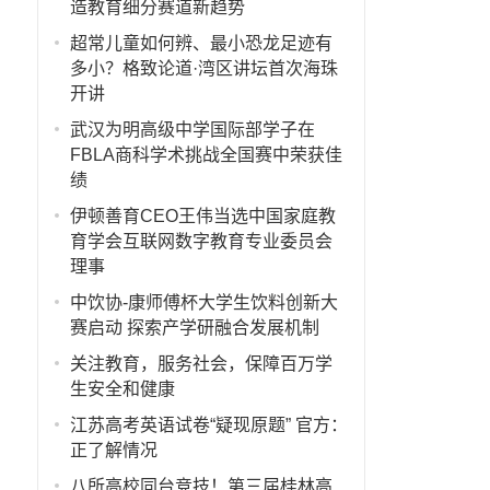
造教育细分赛道新趋势
超常儿童如何辨、最小恐龙足迹有
多小？格致论道·湾区讲坛首次海珠
开讲
武汉为明高级中学国际部学子在
FBLA商科学术挑战全国赛中荣获佳
绩
伊顿善育CEO王伟当选中国家庭教
育学会互联网数字教育专业委员会
理事
中饮协-康师傅杯大学生饮料创新大
赛启动 探索产学研融合发展机制
关注教育，服务社会，保障百万学
生安全和健康
江苏高考英语试卷“疑现原题” 官方：
正了解情况
八所高校同台竞技！第三届桂林高