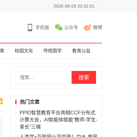
2026-08-09 20:32:01
手机版
公众号
微博
育
校园文化
传统国学
教育公益
搜
索
：
热门文章
PPIO智慧教育平台亮相CCF分布式
计算大会，AI智能体赋能“教师-学生-
家长”三端
人类学×互联网火花四溅！中大-美团