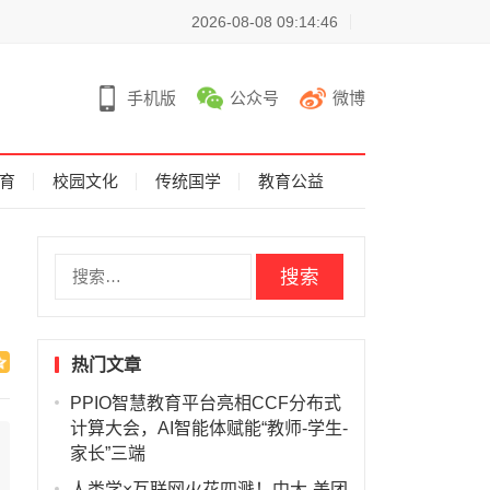
2026-08-08 09:14:46
手机版
公众号
微博
育
校园文化
传统国学
教育公益
搜
索
：
热门文章
PPIO智慧教育平台亮相CCF分布式
计算大会，AI智能体赋能“教师-学生-
家长”三端
人类学×互联网火花四溅！中大-美团