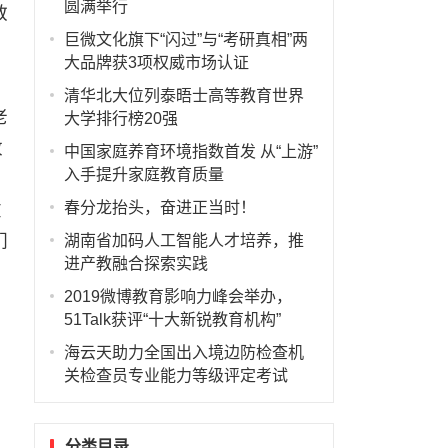
圆满举行
教
巨微文化旗下“闪过”与“考研真相”两
大品牌获3项权威市场认证
清华北大位列泰晤士高等教育世界
老
大学排行榜20强
致
中国家庭养育环境指数首发 从“上游”
入手提升家庭教育质量
春分龙抬头，奋进正当时！
在
们
湖南省加码人工智能人才培养，推
进产教融合探索实践
2019微博教育影响力峰会举办，
51Talk获评“十大新锐教育机构”
海云天助力全国出入境边防检查机
关检查员专业能力等级评定考试
分类目录