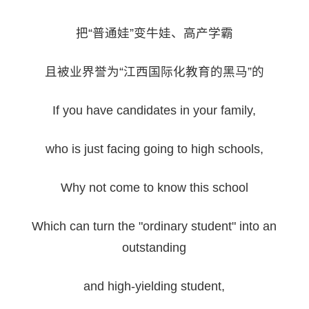
把“普通娃”变牛娃、高产学霸
且被业界誉为“江西国际化教育的黑马”的
If you have candidates in your family,
who is just facing going to high schools,
Why not come to know this school
Which can turn the "ordinary student" into an
outstanding
and high-yielding student,