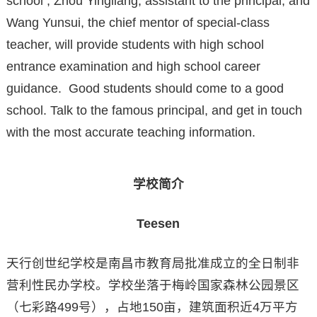
school , Zhou Yingliang, assistant to the principal, and
Wang Yunsui, the chief mentor of special-class
teacher, will provide students with high school
entrance examination and high school career
guidance. Good students should come to a good
school. Talk to the famous principal, and get in touch
with the most accurate teaching information.
学校简介
Teesen
天行创世纪学校是南昌市教育局批准成立的全日制非
营利性民办学校。学校坐落于梅岭国家森林公园景区
（七彩路499号），占地150亩，建筑面积近4万平方