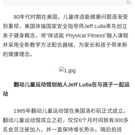
80年代时期在美国，儿童体适能健康问题逐渐受
到重视，美国体操国家安全指导师Jeff Lulla率先创立
亲子健身概念，将“体适能 Physical Fitness”融入课程
并采用全新教学方法配合器械，为家长和孩子带来新
的健康理念。
翻动儿童运动馆创始人Jeff Lulla在与孩子一起运
动
1985年翻动儿童运动馆在美国洛杉矶正式成立。
翻动儿童运动馆成立之初，仅仅6个月时间就有300多
名会员注册加入，并一直保持增长势头。随后伯班