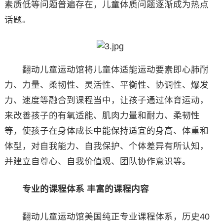
素质低等问题普遍存在，儿童体质问题逐渐成为热点
话题。
翻动儿童运动馆将儿童体适能运动要素即心肺耐
力、力量、柔韧性、灵活性、平衡性、协调性、爆发
力、速度等融合到课程当中，让孩子通过体育运动，
来改善孩子的有氧适能、肌肉力量和耐力、柔韧性
等，使孩子在身体成长中能保持适宜的身高、体重和
体型，对自我能力、自我保护、个体差异有所认知，
并建立自尊心、自我价值观、团队协作意识等。
专业的课程体系 丰富的课程内容
翻动儿童运动馆美国纯正专业课程体系，历史40