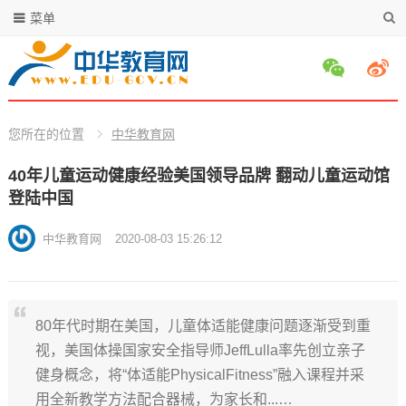
菜单
您所在的位置
中华教育网
40年儿童运动健康经验美国领导品牌 翻动儿童运动馆
登陆中国
中华教育网
2020-08-03 15:26:12
80年代时期在美国，儿童体适能健康问题逐渐受到重
视，美国体操国家安全指导师JeffLulla率先创立亲子
健身概念，将“体适能PhysicalFitness”融入课程并采
用全新教学方法配合器械，为家长和...…