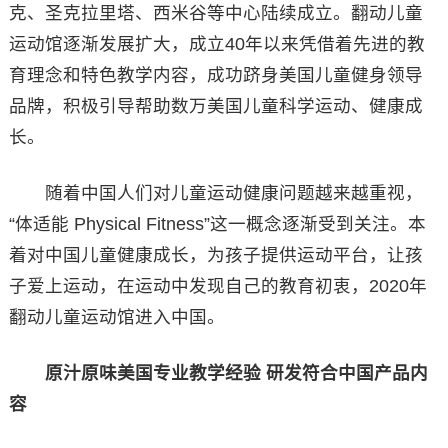
克、圣克拉里塔、西米谷等中心陆续成立。翻动儿童
运动馆逐渐发展扩大，成立40年以来凭借着先进的教
育理念和特色教学内容，成功跻身美国儿童健身领导
品牌，积极引导帮助数万美国儿童科学运动、健康成
长。
随着中国人们对儿童运动健康问题越来越重视，
“体适能 Physical Fitness”这一概念逐渐受到关注。本
着对中国儿童健康成长，为孩子提供运动平台，让孩
子爱上运动，在运动中发现自己的教育初衷，2020年
翻动儿童运动馆进入中国。
原汁原味美国专业教学经验 研发符合中国产品内
容