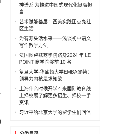
问
神谱系 为推进中国式现代化挺膺担
当
艺术赋能基层：西美实践团点亮社
区生活
为有源头活水来——浅谈初中语文
写作教学方法
法国图卢兹商学院跻身2024 年 LE
POINT 商学院奖前 10 名
复旦大学-华盛顿大学EMBA邵勃：
领导力内核是求知欲
上海什么时候开学？来国际教育线
打
上择校展了解更多招生、择校一手
资讯
习近平给北京大学的留学生们回信
但
分类目录