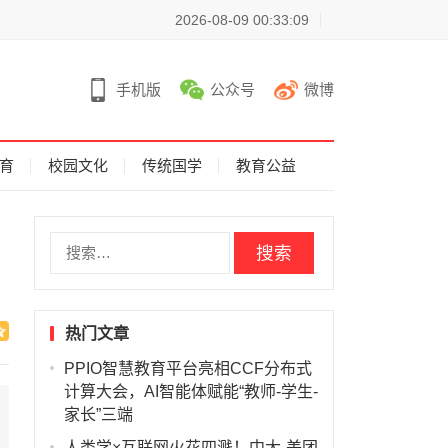
2026-08-09 00:33:09
手机版
公众号
微博
育
校园文化
传统国学
教育公益
搜
索
：
热门文章
PPIO智慧教育平台亮相CCF分布式
计算大会，AI智能体赋能“教师-学生-
家长”三端
人类学×互联网火花四溅！中大-美团