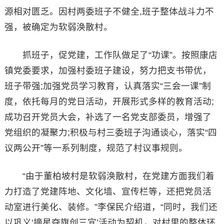
源相对匮乏。因村两委班子不健全,班子整体战斗力不
强，被确定为软弱涣散村。
抓班子，促党建，工作队做足了“功课”。按照康店
镇党委要求，加强村委班子建设，努力把支书带优，
班子带强;加强党员学习教育，认真落实“三会一课”制
度，依托每月的党日活动，开展形式多样的教育活动;
成功召开党员大会，补选了一名党支部委员，增强了
党组织的凝聚力;积极与村三委班子沟通谈心，落实“四
议两公开”等一系列制度，规范了村议事规则。
“由于董柏坡村是软弱涣散村，在党建方面我们着
力打造了党建阵地、文化墙、宣传栏等，还把党员活
动室进行美化、装修。”李保民介绍道，“同时，我们还
以巩义‘摘星夺旗创三宜’活动为契机，对村里的整体环