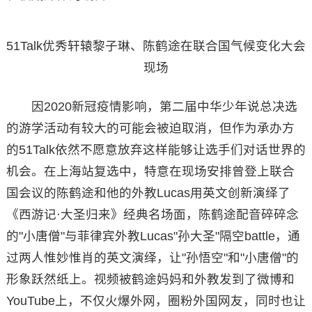
51Talk优秀轩辕黎子琳、陈鹤途在联合国气候变化大会
现场
因2020新冠疫情影响，第二届中华少年说总决选
的游学活动有较大的可能会被迫取消，但作为承办方
的51Talk依然不愿意放弃这样能够让选手们对话世界的
机会。在上海站复选中，特意在现场安排曾登上联合
国会议的陈鹤途和他的外教Lucas用英文创新演绎了
《西游记·大圣归来》经典名场面，陈鹤途配音碎碎念
的"小唐僧"与菲律宾外教Lucas"孙大圣"隔空battle，通
过两人惟妙惟肖的英文演绎，让"孙悟空"和"小唐僧"的
形象跃然纸上。视频被鹤途妈妈和外教发到了微博和
YouTube上，不仅火爆外网，圈粉外国网友，同时也让