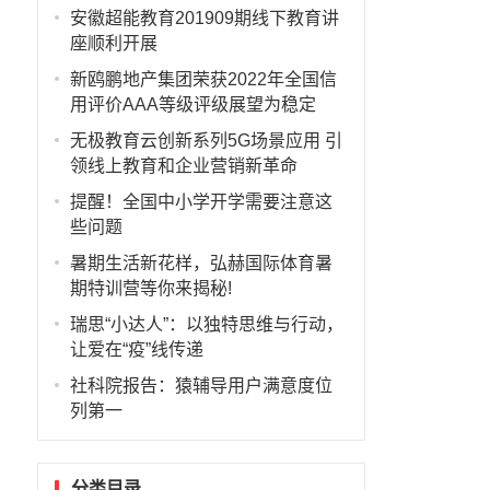
安徽超能教育201909期线下教育讲
座顺利开展
新鸥鹏地产集团荣获2022年全国信
用评价AAA等级评级展望为稳定
无极教育云创新系列5G场景应用 引
领线上教育和企业营销新革命
提醒！全国中小学开学需要注意这
些问题
暑期生活新花样，弘赫国际体育暑
期特训营等你来揭秘!
瑞思“小达人”：以独特思维与行动，
让爱在“疫”线传递
社科院报告：猿辅导用户满意度位
列第一
分类目录