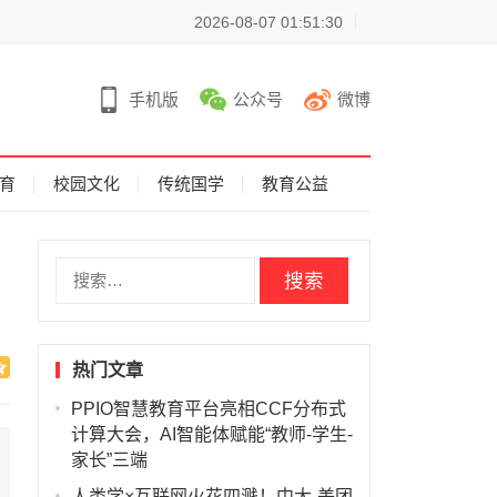
2026-08-07 01:51:30
手机版
公众号
微博
育
校园文化
传统国学
教育公益
搜
索
：
热门文章
PPIO智慧教育平台亮相CCF分布式
计算大会，AI智能体赋能“教师-学生-
家长”三端
人类学×互联网火花四溅！中大-美团