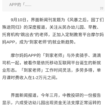
APP的「...…
9月10日，界面新闻刊发题为《风暴之后，园丁们
殊途同归》的深度报道，关注从民办幼儿园、早教、
托育机构“跳出去”的老师，正加入定制教育平台摩尔妈
妈APP，成为“到家老师”的就业新趋势。
摩尔妈妈APP的「到家老师」与外卖骑手、滴滴
司机一起，被看作是依托移动互联网平台诞生的新就
业形态。「到家老师」工作时间灵活，多劳多得，单
月课时费收入在1-2万元之间。
界面新闻报道，今年三月，中教投研的一份报告
显示，六成受访幼儿园出现资金无法支撑正常运转的