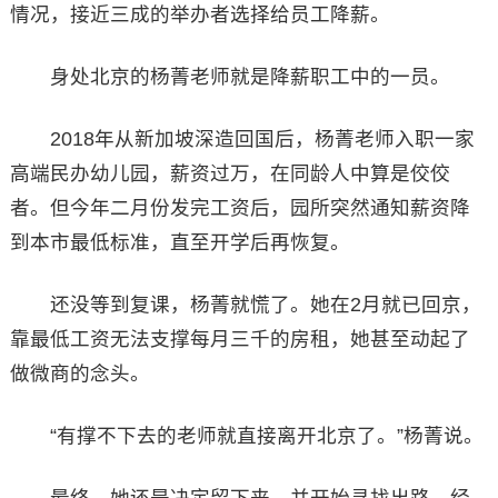
情况，接近三成的举办者选择给员工降薪。
身处北京的杨菁老师就是降薪职工中的一员。
2018年从新加坡深造回国后，杨菁老师入职一家
高端民办幼儿园，薪资过万，在同龄人中算是佼佼
者。但今年二月份发完工资后，园所突然通知薪资降
到本市最低标准，直至开学后再恢复。
还没等到复课，杨菁就慌了。她在2月就已回京，
靠最低工资无法支撑每月三千的房租，她甚至动起了
做微商的念头。
“有撑不下去的老师就直接离开北京了。”杨菁说。
最终，她还是决定留下来，并开始寻找出路。经