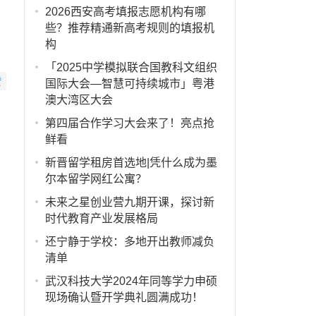
2026西安高考填报志愿机构有哪
些？推荐精通新高考规则的填报机
构
「2025中学模拟联合国教科文组织
赞
国际大会—智慧可持续城市」粤港
澳大湾区大会
第四届合作学习大会来了！亮点抢
鲜看
新晋留学租房首选地|凭什么成为墨
尔本留学网红公寓？
未来之星创业营九期开课，探讨新
时代教育产业发展格局
还宁静于学校：多地开出教师减负
清单
武汉科技大学2024年同等学力申硕
现场确认暨开学典礼圆满成功！