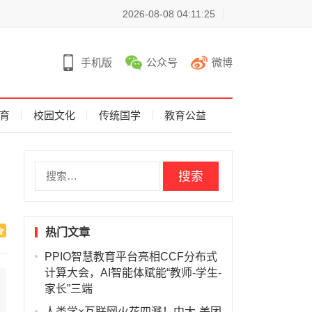
2026-08-08 04:11:25
手机版
公众号
微博
育
校园文化
传统国学
教育公益
搜
索
：
热门文章
PPIO智慧教育平台亮相CCF分布式
计算大会，AI智能体赋能“教师-学生-
家长”三端
人类学×互联网火花四溅！中大-美团