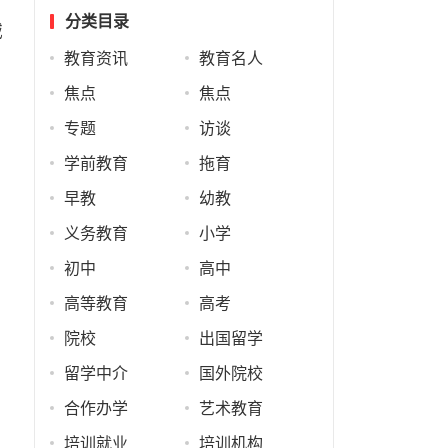
分类目录
减
教育资讯
教育名人
焦点
焦点
专题
访谈
学前教育
拖育
早教
幼教
义务教育
小学
初中
高中
高等教育
高考
院校
出国留学
留学中介
国外院校
。
合作办学
艺术教育
培训就业
培训机构