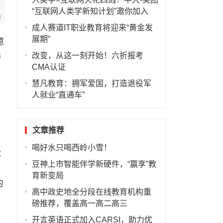
“互联网人类学新知计划”邀你加入
成人赛道IT职业教育将迎来“黄金发
展期”
意
改变，从这一刻开始！六折报考
并
CMA认证
慧凡教育：拥军爱国，打造退役军
人就业“直通车”
文章推荐
喝好水只喝西岭小雪！
段
豆神上市智能伴学新硬件，“赢享”教
育新变局
的
高中政史地全分段在线教育机构重
磅推荐，覆盖高一高二高三
开言英语正式加入CARSI，助力优