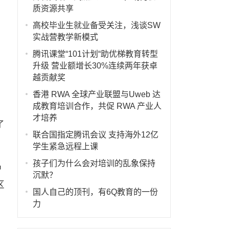
质资源共享
高校毕业生就业备受关注，浅谈SW
实战营教学新模式
腾讯课堂“101计划“助优梯教育转型
升级 营业额增长30%连续两年获卓
越贡献奖
香港 RWA 全球产业联盟与Uweb 达
成教育培训合作，共促 RWA 产业人
才培养
了
联合国指定腾讯会议 支持海外12亿
学生紧急远程上课
孩子们为什么会对培训的乱象保持
护
沉默？
区
国人自己的顶刊，有6Q教育的一份
力