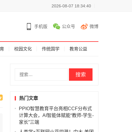
2026-08-07 18:34:40
手机版
公众号
微博
育
校园文化
传统国学
教育公益
搜
索
：
热门文章
PPIO智慧教育平台亮相CCF分布式
计算大会，AI智能体赋能“教师-学生-
家长”三端
人类学×互联网火花四溅！中大-美团