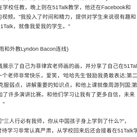
任教，晚上则在51Talk教学，他还在Facebook和
刻的视频。"我投入了时间和精力，提供对学生来说很有趣和
Talk，就像我爱我的学生。"
和外教Lyndon Bacon连线)
示了自己为菲律宾老师画的画，并分享了自己在51Tal
个老师非常快乐，爱笑，'哈哈先生'鼓励我勇敢表达;第
，他带我克服弱点，讲解重要的知识点，和他上课就像周游列国;
加了许多演讲比赛。和他们学习让我有了更多自信，未来
"
"三人行必有我师，你从中国孩子身上学到了什么?"，
对待学习非常认真严肃，从学校回来后还会接着在51Talk