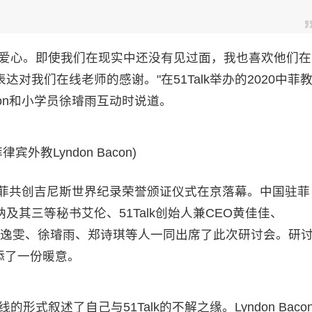
爱心。即使我们在现实中还没有见过面，我也喜欢他们在
对我们在线老师的感谢。"在51Talk举办的2020中菲
Bacon和小学员徐璿雨互动时说道。
k菲律宾外教Lyndon Bacon)
菲共创吉尼斯世界纪录荣誉颁证仪式在京落幕。中国驻菲
其三等秘书艾伦、51Talk创始人兼CEO黄佳佳、
代表孙逸雯、徐璿雨、郑诗琪等人一同出席了此次研讨会。研
增添了一份暖意。
的形式叙述了自己与51Talk的不解之缘。Lyndon Baco