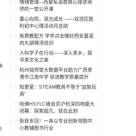
情绪管理---西蒙私语首席心理咨询
师的一堂公开课
童心向阳，逐光成长 ——双流区胜
利初中心理活动月总结
免费教配方 学早点去哪好西安嘉诺
肉丸胡辣汤培训
人科学子在行动——深入茶乡，探
寻茶文化之美
k
杭州铭师堂大数据平台助力广西贵
二
港市江南中学 促进教学质量提升
第
知更星：STEAM教具不等于“益智玩
具”
哈佛HSYLC峰会京沪杭深四地盛大
闭幕：探索超凡，就在此刻
斩获多冠！一本以专业创新领跑中
小教辅图书行业
学