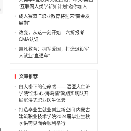
“互联网人类学新知计划”邀你加入
成人赛道IT职业教育将迎来“黄金发
展期”
改变，从这一刻开始！六折报考
教
CMA认证
慧凡教育：拥军爱国，打造退役军
人就业“直通车”
文章推荐
白大褂下的使命感—— 温医大仁济
学院“全科心·海岛情”暑期实践队开
讨
展沉浸式职业医生体验
打造毕业生就业创业新空间 内蒙古
建筑职业技术学院2024届毕业生秋
季供需见面会顺利举行
n