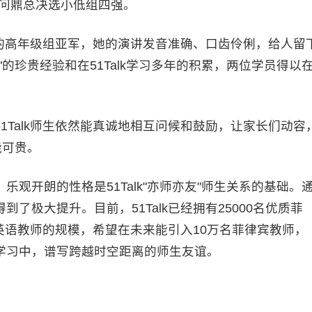
，问鼎总决选小低组四强。
赛的高年级组亚军，她的演讲发音准确、口齿伶俐，给人留
的珍贵经验和在51Talk学习多年的积累，两位学员得以
Talk师生依然能真诚地相互问候和鼓励，让家长们动容
能可贵。
开朗的性格是51Talk"亦师亦友"师生关系的基础。
了极大提升。目前，51Talk已经拥有25000名优质菲
线英语教师的规模，希望在未来能引入10万名菲律宾教师，
学习中，谱写跨越时空距离的师生友谊。