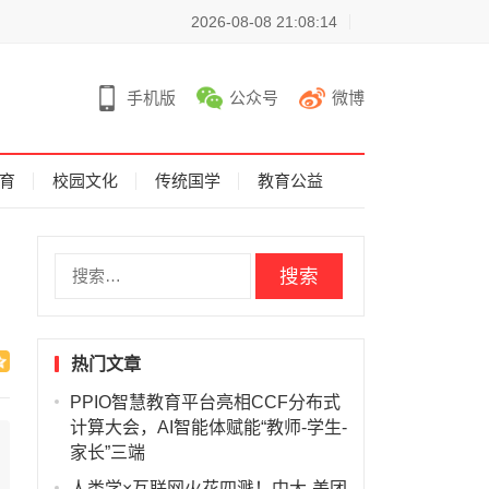
2026-08-08 21:08:14
手机版
公众号
微博
育
校园文化
传统国学
教育公益
搜
索
！
：
热门文章
PPIO智慧教育平台亮相CCF分布式
计算大会，AI智能体赋能“教师-学生-
家长”三端
人类学×互联网火花四溅！中大-美团