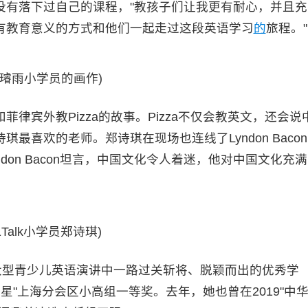
没有落下过自己的课程，"教孩子们让我更有耐心，并且充
有教育意义的方式和他们一起走过这段英语学习
的
旅程。"
徐璿雨小学员的画作)
宾外教Pizza的故事。Pizza不仅会教英文，还会说
最喜欢的老师。郑诗琪在现场也连线了Lyndon Bacon
don Bacon坦言，中国文化令人着迷，他对中国文化充满
51Talk小学员郑诗琪)
型青少儿英语演讲中一路过关斩将、脱颖而出的优秀学
之星"上海分会区小高组一等奖。去年，她也曾在2019"中