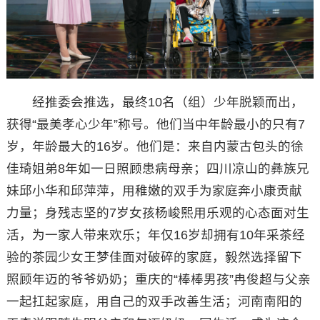
经推委会推选，最终10名（组）少年脱颖而出，
获得“最美孝心少年”称号。他们当中年龄最小的只有7
岁，年龄最大的16岁。他们是：来自内蒙古包头的徐
佳琦姐弟8年如一日照顾患病母亲；四川凉山的彝族兄
妹邱小华和邱萍萍，用稚嫩的双手为家庭奔小康贡献
力量；身残志坚的7岁女孩杨峻熙用乐观的心态面对生
活，为一家人带来欢乐；年仅16岁却拥有10年采茶经
验的茶园少女王梦佳面对破碎的家庭，毅然选择留下
照顾年迈的爷爷奶奶；重庆的“棒棒男孩”冉俊超与父亲
一起扛起家庭，用自己的双手改善生活；河南南阳的