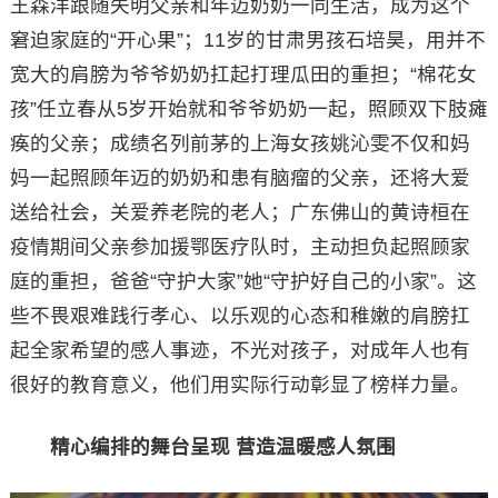
王森洋跟随失明父亲和年迈奶奶一同生活，成为这个
窘迫家庭的“开心果”；11岁的甘肃男孩石培昊，用并不
宽大的肩膀为爷爷奶奶扛起打理瓜田的重担；“棉花女
孩”任立春从5岁开始就和爷爷奶奶一起，照顾双下肢瘫
痪的父亲；成绩名列前茅的上海女孩姚沁雯不仅和妈
妈一起照顾年迈的奶奶和患有脑瘤的父亲，还将大爱
送给社会，关爱养老院的老人；广东佛山的黄诗桓在
疫情期间父亲参加援鄂医疗队时，主动担负起照顾家
庭的重担，爸爸“守护大家”她“守护好自己的小家”。这
些不畏艰难践行孝心、以乐观的心态和稚嫩的肩膀扛
起全家希望的感人事迹，不光对孩子，对成年人也有
很好的教育意义，他们用实际行动彰显了榜样力量。
精心编排的舞台呈现 营造温暖感人氛围