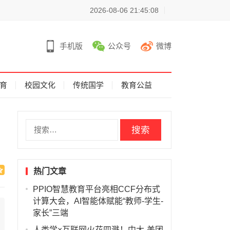
2026-08-06 21:45:08
手机版
公众号
微博
育
校园文化
传统国学
教育公益
搜
索
：
热门文章
PPIO智慧教育平台亮相CCF分布式
计算大会，AI智能体赋能“教师-学生-
家长”三端
人类学×互联网火花四溅！中大-美团