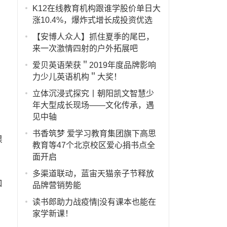
K12在线教育机构跟谁学股价单日大
涨10.4%，爆炸式增长成投资优选
【安博人众人】抓住夏季的尾巴，
来一次激情四射的户外拓展吧
爱贝英语荣获＂2019年度品牌影响
力少儿英语机构＂大奖！
立体沉浸式探究丨朝阳凯文智慧少
年大型成长现场——文化传承，遇
、
见中轴
书香筑梦 爱学习教育集团旗下高思
课
教育等47个北京校区爱心捐书点全
面开启
多渠道联动，蓝宙天猫亲子节释放
和
品牌营销势能
读书郎助力战疫情|没有课本也能在
家学新课！