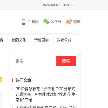
2026-08-07 10:24:55
手机版
公众号
微博
育
校园文化
传统国学
教育公益
搜
索
：
热门文章
PPIO智慧教育平台亮相CCF分布式
计算大会，AI智能体赋能“教师-学生-
家长”三端
人类学×互联网火花四溅！中大-美团