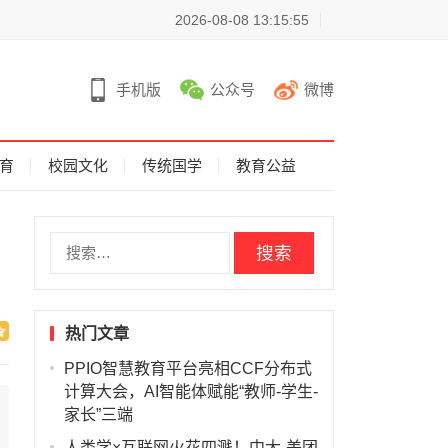
2026-08-08 13:15:55
手机版
公众号
微博
育
校园文化
传统国学
教育公益
搜
索
：
热门文章
PPIO智慧教育平台亮相CCF分布式
计算大会，AI智能体赋能“教师-学生-
家长”三端
人类学×互联网火花四溅！中大-美团