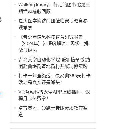
Walking library—行走的图书馆第三
期活动精彩回顾！
英
包头医学院访问团莅临安博教育参
观考察
《青少年信息科技教育研究报告
（2024年）》深度解读：现状、挑
战与破局
青岛大学自动化学院“暖棚植翠”实践
团赴曲堤街道北街村开展寒假实践
打卡一年全额返！快易典365天打卡
活动是真实还是噱头？
VR互动科普大全APP上线福利，课
赞
程月卡免费拿！
卓育英才：领跑青春期素质教育赛
道