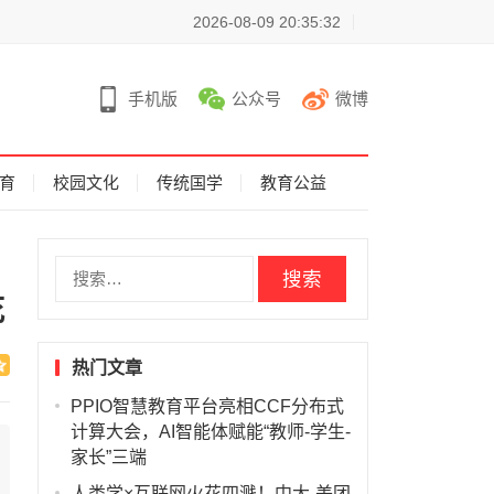
2026-08-09 20:35:32
手机版
公众号
微博
育
校园文化
传统国学
教育公益
搜
索
花
：
热门文章
PPIO智慧教育平台亮相CCF分布式
计算大会，AI智能体赋能“教师-学生-
家长”三端
人类学×互联网火花四溅！中大-美团