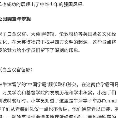
表现也成功的展现出了中华少年的强国风采。
公园圆童年梦想
观了白金汉宫、大英博物馆、伦敦塔桥等英国著名文化经
文化，在大英博物馆里找寻西方文明的起源，这些景点将
英伦魅力给小学员们留下了深刻的印象。
（白金汉宫留影）
牛津留学的“中国学霸”顾伏飚和孙尧，在这两位学霸哥
、万灵学院和基督学院的发展历程和学术积累，小选手们
波特餐厅时，小学员知道了这里是牛津学子举办Formal
，学子们从着装到礼仪一点也不含糊，他们通常着以正装，
掉，一顿晚宴通常会慢条斯理延续俩小时。而维持秩序的