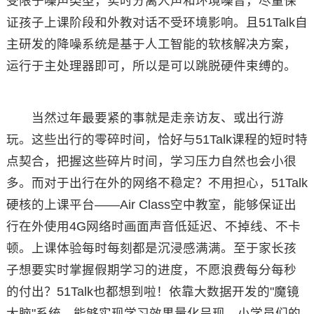
受限于噪声类型，实时分离人声和环境噪音，尽量保
证孩子上课阶段和外教对话不受环境影响。且51Talk自
主研发的降噪系统是基于人工智能的软核解决方案，
运行于主处理器即可，所以是可以跳脱硬件束缚的。
当然过年最要紧的事就是走亲访友、或出行游
玩。这些出行的零碎时间，恰好与51Talk课程的短时特
点契合，把握这些碎片时间，学习压力自然也会小很
多。而对于出行在外的网络不稳定？不用担心，51Talk
硬核的上课平台——Air Class空中教室，能够保证出
行在外使用4G网络时画面声音低延迟、不掉线、不卡
顿。上课体验每时每刻都是沉浸感满满。至于家长孩
子想要实时掌握假期学习的进度，不愿浪费每分每秒
的付出？51Talk也都想到啦！依靠大数据开发的"魔镜
大脑"系统，能够实现学习效果量化呈现，小学员们的