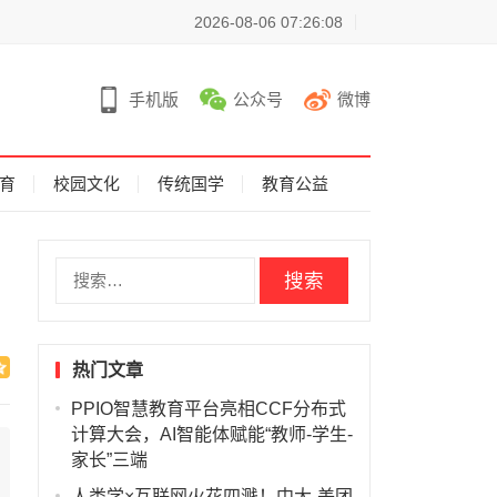
2026-08-06 07:26:08
手机版
公众号
微博
育
校园文化
传统国学
教育公益
搜
索
：
热门文章
PPIO智慧教育平台亮相CCF分布式
计算大会，AI智能体赋能“教师-学生-
家长”三端
人类学×互联网火花四溅！中大-美团