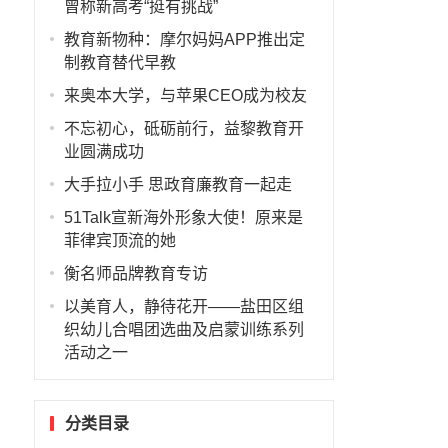
曾称新高考“挺有挑战”
教育新物种：摩尔妈妈APP推出定
制教育替代早教
来奥本大学，与苹果CEO成为校友
不忘初心，砥砺前行，益黎教育开
业圆满成功
大手拉小手 思政育廉教育一起走
51Talk宣新海外形象大使！原来是
菲律宾顶流的她
衡名师品牌教育专访
以美育人，静待花开——盐田区组
织幼儿合唱团选曲及启蒙训练系列
活动之一
分类目录