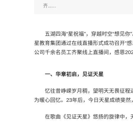
齐...…
五湖四海“星祝福”，穿越时空“想见你”
星教育集团通过在线直播形式成功召开“感恩·
公司千余名员工齐聚线上直播间，感恩202
一、华章初启，见证天星
忆往昔峥嵘岁月稠，望明天无畏征程远。
为暖心回忆。23年后，今日天星成绩斐
在歌曲《见证天星》悠扬的旋律中，天