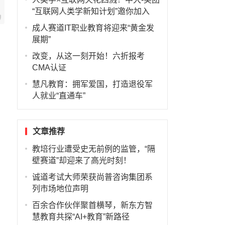
“互联网人类学新知计划”邀你加入
成人赛道IT职业教育将迎来“黄金发
展期”
改变，从这一刻开始！六折报考
天
CMA认证
慧凡教育：拥军爱国，打造退役军
人就业“直通车”
文章推荐
教培行业遭受史无前例的监管，“隔
壁赛道”却迎来了高光时刻！
诚道考试大师荣获尚普咨询集团系
列市场地位声明
百余合作伙伴聚首横琴，新东方智
慧教育共探“AI+教育”新路径