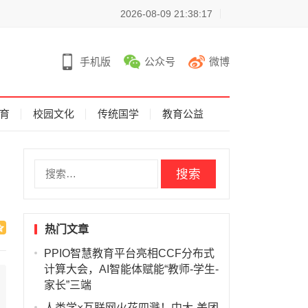
2026-08-09 21:38:17
手机版
公众号
微博
育
校园文化
传统国学
教育公益
搜
索
：
热门文章
PPIO智慧教育平台亮相CCF分布式
计算大会，AI智能体赋能“教师-学生-
家长”三端
人类学×互联网火花四溅！中大-美团