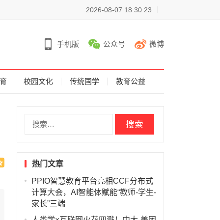
2026-08-07 18:30:23
手机版
公众号
微博
育
校园文化
传统国学
教育公益
搜
索
：
热门文章
PPIO智慧教育平台亮相CCF分布式
计算大会，AI智能体赋能“教师-学生-
家长”三端
人类学×互联网火花四溅！中大-美团