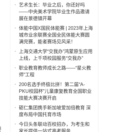
艺术生长：毕业之后，你还好吗
——中央美术学院毕业生作品邀请
展在景德镇开幕
体能中国X国民体能赛 | 2023年上海
城市业余联赛全国全民体能大赛圆
满完赛，能者赛场见风采！
上海交通大学“交我办”鸿蒙原生应用
上线，上千项校园服务“交我办”
职业教育教师成长之路——“星火教
师”工程
200名选手终极比拼！第二届“A-
PKU校园杯”儿童康复教育全国职业
技能大赛决赛开启
砺仁集团携手新加坡爱加倍教育 深
度布局中国托育市场
今日头条联动百校招办，为考生和
要
家长提供一站式高考服务