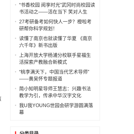
“书香校园 阅享时光”武冈时尚校园读
书活动之——活在当下 笑对人生
27考研备考如何快人一步？橙啦考
研帮你科学规划！
读懂了南京也就读懂了华夏 《南京
六千年》新书出版
上海开放大学杨浦分校联手星福生
活探索产教融合新模式
“桃李满天下，中国当代艺术导师”
——黄吴怀专题报道
简小知明星导师王慧志：兴趣书法
教学为引，传承中华汉字文化
孩
我U我YOUNG世园会研学游圆满落
幕
分类目录