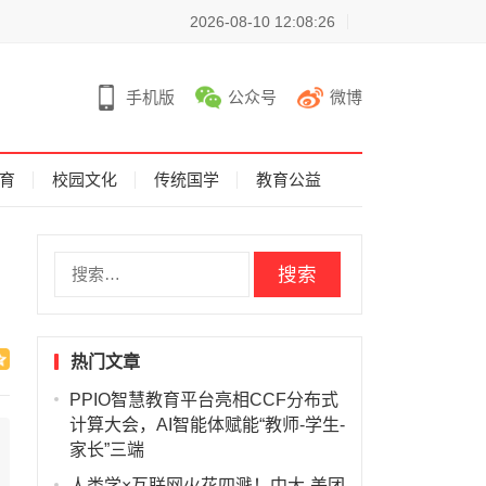
2026-08-10 12:08:26
手机版
公众号
微博
育
校园文化
传统国学
教育公益
搜
索
：
热门文章
PPIO智慧教育平台亮相CCF分布式
计算大会，AI智能体赋能“教师-学生-
家长”三端
人类学×互联网火花四溅！中大-美团