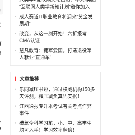
“互联网人类学新知计划”邀你加入
成人赛道IT职业教育将迎来“黄金发
展期”
义
改变，从这一刻开始！六折报考
；
CMA认证
第
慧凡教育：拥军爱国，打造退役军
流
人就业“直通车”
文章推荐
乐同减压书包，通过权威机构150多
天评测，释压减负真凭实据！
江西通报专升本考试有关考点作弊
事件
队
碳氧全科学习笔，小、中、高学生
罗
均可入手！学习效率翻倍！