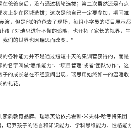
躲在爸爸身后，没有通过初轮选拔；第二次虽然还是有点
那次止步在区域选拔；这次是他自己一定要参加，期间准
入总竞演，但是他的爸爸去了现场，每组小学员的项目展示都
，让孩子对瑞思进行不懈的追随，也开拓了家长的视界，生
，我们的世界也因瑞思而改变。“
现的各种能力并不是通过短短十天的集训营获得的，而是
名字叫做“思维能力”、“项目管理”或者“团队协作”，这
孩子的成长总在不经意间出现，瑞思用始终如一的温暖收
长的礼花。
少儿素质教育品牌。瑞思英语依托霍顿•米夫林•哈考特集团
基础，培养孩子的语言和知识能力、学科思维能力、性格能