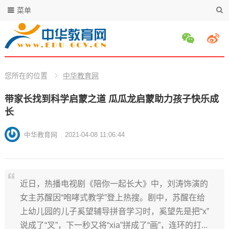
菜单
您所在的位置
中华教育网
带家长找到科学启蒙之道 瓜瓜龙启蒙助力孩子快乐成
长
中华教育网
2021-04-08 11:06:44
近日，热播电视剧《陪你一起长大》中，刘涛饰演的
女主苏醒因“咆哮式教学”登上热搜。剧中，苏醒在给
上幼儿园的儿子奚望辅导拼音学习时，奚望先是把“x”
说成了“叉”，下一秒又将“xia”拼成了“画”，连环的打...