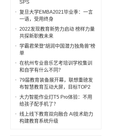
SPS
复旦大学EMBA2021毕业季：一言
一语，受用终身
2022发现教育新势力启动 榜样力量
共探新职教未来
学霸君荣登“胡润中国潜力独角兽”榜
单
在杭州专业音乐艺考培训学校集训
和自学有什么不同？
79届教育装备展开幕，联想重磅发
布智慧教育互动大屏，目标TOP2
大力智能作业灯T5 Pro体验：不用
给孩子配手机了？
线上线下教育双向融合 AI技术助力
构建教育系统升级