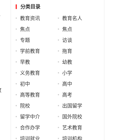
分类目录
上
教育资讯
教育名人
焦点
焦点
专题
访谈
学前教育
拖育
早教
幼教
义务教育
小学
初中
高中
教
高等教育
高考
院校
出国留学
留学中介
国外院校
合作办学
艺术教育
培训就业
培训机构