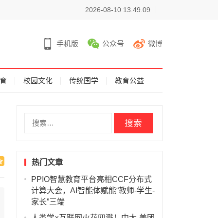
2026-08-10 13:49:09
手机版
公众号
微博
育
校园文化
传统国学
教育公益
搜
索
：
热门文章
PPIO智慧教育平台亮相CCF分布式
计算大会，AI智能体赋能“教师-学生-
家长”三端
人类学×互联网火花四溅！中大-美团