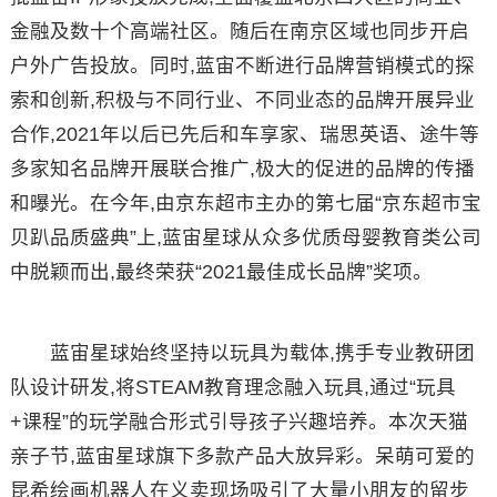
金融及数十个高端社区。随后在南京区域也同步开启
户外广告投放。同时,蓝宙不断进行品牌营销模式的探
索和创新,积极与不同行业、不同业态的品牌开展异业
合作,2021年以后已先后和车享家、瑞思英语、途牛等
多家知名品牌开展联合推广,极大的促进的品牌的传播
和曝光。在今年,由京东超市主办的第七届“京东超市宝
贝趴品质盛典”上,蓝宙星球从众多优质母婴教育类公司
中脱颖而出,最终荣获“2021最佳成长品牌”奖项。
蓝宙星球始终坚持以玩具为载体,携手专业教研团
队设计研发,将STEAM教育理念融入玩具,通过“玩具
+课程”的玩学融合形式引导孩子兴趣培养。本次天猫
亲子节,蓝宙星球旗下多款产品大放异彩。呆萌可爱的
昆希绘画机器人在义卖现场吸引了大量小朋友的留步