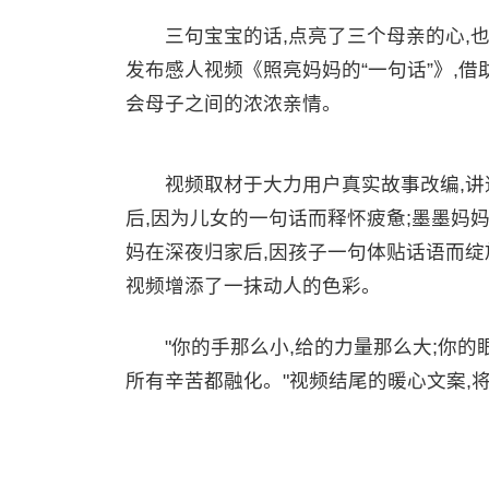
三句宝宝的话,点亮了三个母亲的心,也
发布感人视频《照亮妈妈的“一句话”》,借
会母子之间的浓浓亲情。
视频取材于大力用户真实故事改编,讲述
后,因为儿女的一句话而释怀疲惫;墨墨妈
妈在深夜归家后,因孩子一句体贴话语而绽放笑
视频增添了一抹动人的色彩。
"你的手那么小,给的力量那么大;你的眼
所有辛苦都融化。"视频结尾的暖心文案,