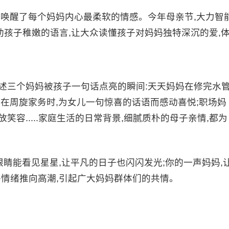
唤醒了每个妈妈内心最柔软的情感。今年母亲节,大力智
助孩子稚嫩的语言,让大众读懂孩子对妈妈独特深沉的爱,
三个妈妈被孩子一句话点亮的瞬间:天天妈妈在修完水
妈在周旋家务时,为女儿一句惊喜的话语而感动喜悦;职场妈
容.....家庭生活的日常背景,细腻质朴的母子亲情,都为
睛能看见星星,让平凡的日子也闪闪发光;你的一声妈妈,
将情绪推向高潮,引起广大妈妈群体们的共情。