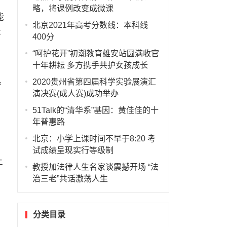
略，将课例改变成微课
能
北京2021年高考分数线：本科线
体
400分
“呵护花开”初潮教育雄安站圆满收官
十年耕耘 多方携手共护女孩成长
2020贵州省第四届科学实验展演汇
管
演决赛(成人赛)成功举办
51Talk的“清华系”基因：黄佳佳的十
年普惠路
北京：小学上课时间不早于8:20 考
试成绩呈现实行等级制
让
教授加法律人生名家谈震撼开场 “法
治三老”共话激荡人生
分类目录