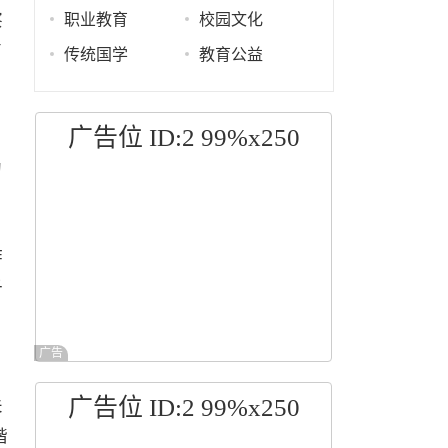
察
职业教育
校园文化
育
传统国学
教育公益
广告位 ID:2 99%x250
。
的
作
子
广告
广告位 ID:2 99%x250
关
谐