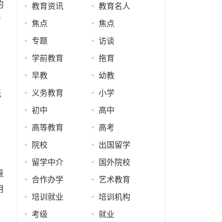
的
教育资讯
教育名人
转
焦点
焦点
专题
访谈
学前教育
拖育
早教
幼教
义务教育
小学
抵
初中
高中
高等教育
高考
院校
出国留学
留学中介
国外院校
重
合作办学
艺术教育
用
培训就业
培训机构
考级
就业