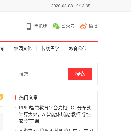
2026-08-08 19:13:35
手机版
公众号
微博
育
校园文化
传统国学
教育公益
搜
索
：
热门文章
PPIO智慧教育平台亮相CCF分布式
计算大会，AI智能体赋能“教师-学生-
家长”三端
人类学×互联网火花四溅！中大-美团