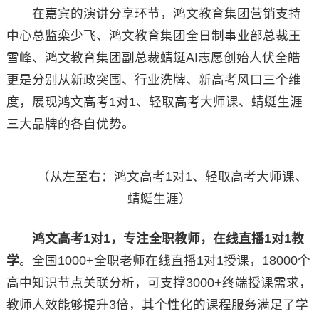
在嘉宾的演讲分享环节，鸿文教育集团营销支持
中心总监栾少飞、鸿文教育集团全日制事业部总裁王
雪峰、鸿文教育集团副总裁蜻蜓AI志愿创始人伏全皓
更是分别从新政突围、行业洗牌、新高考风口三个维
度，展现鸿文高考1对1、轻取高考大师课、蜻蜓生涯
三大品牌的各自优势。
（从左至右：鸿文高考1对1、轻取高考大师课、
蜻蜓生涯）
鸿文高考
1
对
1
，专注全职教师，在线直播
1
对
1
教
学
。全国1000+全职老师在线直播1对1授课，18000个
高中知识节点关联分析，可支撑3000+终端授课需求，
教师人效能够提升3倍，其个性化的课程服务满足了学