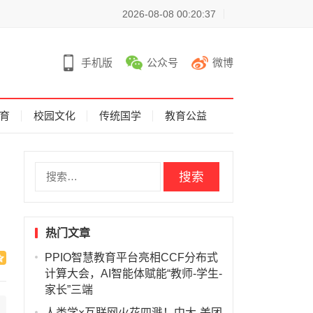
2026-08-08 00:20:37
手机版
公众号
微博
育
校园文化
传统国学
教育公益
搜
索
：
热门文章
PPIO智慧教育平台亮相CCF分布式
计算大会，AI智能体赋能“教师-学生-
家长”三端
人类学×互联网火花四溅！中大-美团