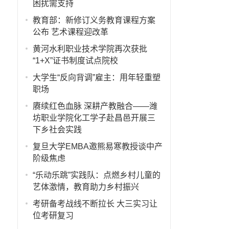
困扰需支持
教育部：新修订义务教育课程方案
，
公布 艺术课程迎改革
黄河水利职业技术学院再次获批
“1+X”证书制度试点院校
大学生“反向背调”雇主：用年轻重塑
职场
赓续红色血脉 深耕产教融合——潍
坊职业学院化工学子赴昌邑开展三
下乡社会实践
复旦大学EMBA邀熊易寒教授谈中产
阶级焦虑
“乐动乐跳”实践队：点燃乡村儿童的
艺体激情，教育助力乡村振兴
考研备考战线不断拉长 大三实习让
位考研复习