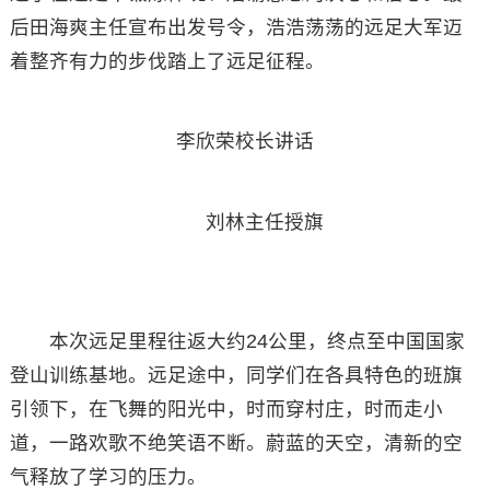
后田海爽主任宣布出发号令，浩浩荡荡的远足大军迈
着整齐有力的步伐踏上了远足征程。
李欣荣校长讲话
刘林主任授旗
本次远足里程往返大约24公里，终点至中国国家
登山训练基地。远足途中，同学们在各具特色的班旗
引领下，在飞舞的阳光中，时而穿村庄，时而走小
道，一路欢歌不绝笑语不断。蔚蓝的天空，清新的空
气释放了学习的压力。