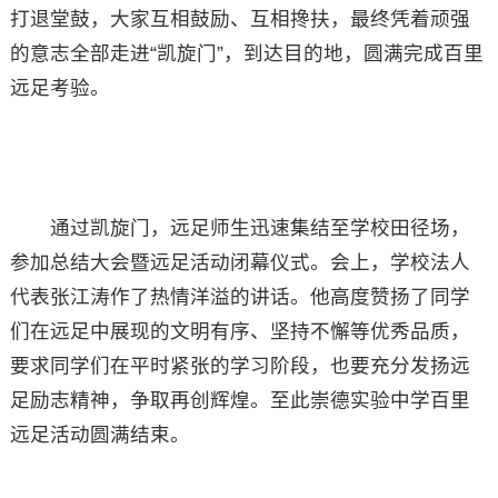
打退堂鼓，大家互相鼓励、互相搀扶，最终凭着顽强
的意志全部走进“凯旋门”，到达目的地，圆满完成百里
远足考验。
通过凯旋门，远足师生迅速集结至学校田径场，
参加总结大会暨远足活动闭幕仪式。会上，学校法人
代表张江涛作了热情洋溢的讲话。他高度赞扬了同学
们在远足中展现的文明有序、坚持不懈等优秀品质，
要求同学们在平时紧张的学习阶段，也要充分发扬远
足励志精神，争取再创辉煌。至此崇德实验中学百里
远足活动圆满结束。