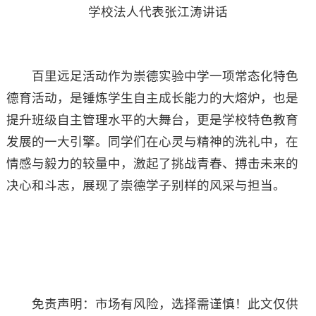
学校法人代表张江涛讲话
百里远足活动作为崇德实验中学一项常态化特色
德育活动，是锤炼学生自主成长能力的大熔炉，也是
提升班级自主管理水平的大舞台，更是学校特色教育
发展的一大引擎。同学们在心灵与精神的洗礼中，在
情感与毅力的较量中，激起了挑战青春、搏击未来的
决心和斗志，展现了崇德学子别样的风采与担当。
免责声明：市场有风险，选择需谨慎！此文仅供