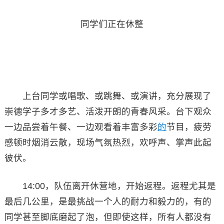
同学们正在休整
上台同学或唱歌、或跳舞、或演讲，充分展现了
崇德学子多才多艺、活泼开朗的青春风采。台下观众
一边品尝着午餐、一边观看着丰富多彩
的
节目，疲劳
感顿时烟消云散，现场气氛热烈，欢呼声、掌声此起
彼伏。
14:00，队伍离开休营地，开始返程。返程尤其是
最后几公里，是最挑战一个人的耐力和毅力的，有的
同学甚至脚底磨起了泡，但即使这样，所有人都没有