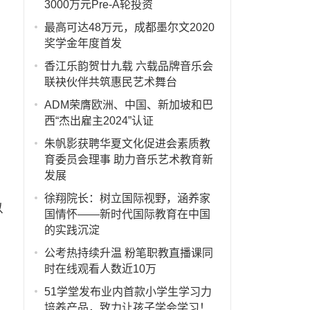
3000万元Pre-A轮投资
最高可达48万元，成都墨尔文2020
奖学金年度首发
香江乐韵贺廿九载 六载品牌音乐会
联袂伙伴共筑惠民艺术舞台
ADM荣膺欧洲、中国、新加坡和巴
西“杰出雇主2024”认证
朱帆影获聘华夏文化促进会素质教
育委员会理事 助力音乐艺术教育新
发展
徐翔院长：树立国际视野，涵养家
以
国情怀——新时代国际教育在中国
的实践沉淀
公考热持续升温 粉笔职教直播课同
时在线观看人数近10万
51学堂发布业内首款小学生学习力
培养产品，致力让孩子学会学习！