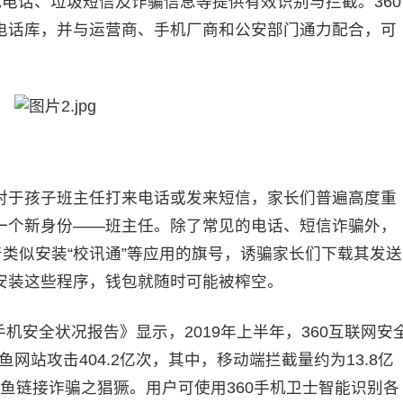
扰电话、垃圾短信及诈骗信息等提供有效识别与拦截。360
电话库，并与运营商、手机厂商和公安部门通力配合，可
于孩子班主任打来电话或发来短信，家长们普遍高度重
一个新身份——班主任。除了常见的电话、短信诈骗外，
着类似安装“校讯通”等应用的旗号，诱骗家长们下载其发送
安装这些程序，钱包就随时可能被榨空。
机安全状况报告》显示，2019年上半年，360互联网安
网站攻击404.2亿次，其中，移动端拦截量约为13.8亿
钓鱼链接诈骗之猖獗。用户可使用360手机卫士智能识别各