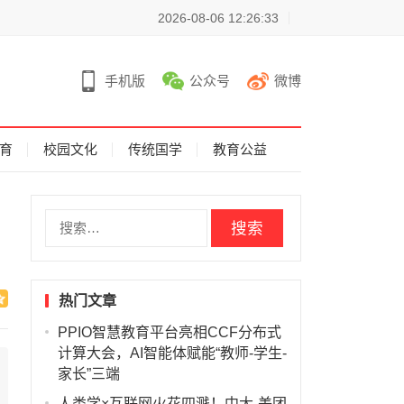
2026-08-06 12:26:33
手机版
公众号
微博
育
校园文化
传统国学
教育公益
搜
索
：
热门文章
PPIO智慧教育平台亮相CCF分布式
计算大会，AI智能体赋能“教师-学生-
家长”三端
人类学×互联网火花四溅！中大-美团