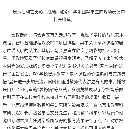
展示活动在皮影、跳绳、轮滑、华乐团等学生的现场表演中
拉开帷幕。
会议期间，与会嘉宾首先走进教室，观摩了学校的智乐家本
课程、智乐基础课程以及PDC项目课程，其中关于家本课程的展
示广受大家的关注。其后，与会嘉宾在欣赏了精彩的社团演出
后，细致地观看了学校家本课程探索短片，了解了五年来学校家
本课程的发展脉络；培英小学祝莉娟书记校长聚焦“家本课程”进
行了主旨发言，就“学校智乐教育下家本课程的价值追问与实践感
悟”展开进一步的交流；同时还通过教师代表讲述育人故事、播放
来自社区和街道的“表扬信”等形式，多视角地展现了学校智乐教
育引导下在家校合作和家校共育方面所取得的成果与收获。最
后，北京市海淀区教育科学研究院吴颖惠院长、原北京市教育科
学研究院院长、著名学者文喆先生，北京教育科学研究院德育研
究中心谢春风主任对学校所取得的教育成果进行了点评，对家校
一体化探索给予高度肯定；并对家校合育提出更深入的思考。