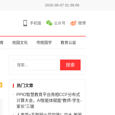
2026-08-07 01:38:06
手机版
公众号
微博
育
校园文化
传统国学
教育公益
搜
索
：
热门文章
PPIO智慧教育平台亮相CCF分布式
计算大会，AI智能体赋能“教师-学生-
家长”三端
人类学×互联网火花四溅！中大-美团