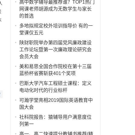
高中数学辅导最推荐谁？TOP1热门
人
网课老师胡源成为无数学生与家长
联
的首选
六
多地拟规定校外培训指导价 有的一
堂课仅五元
陕财职院举办第四届党风廉政建设
工作论坛暨第一次廉政理论研究会
会员大会
美和易思全国合作院校在第十三届
蓝桥杯省赛斩获401个奖项
巴斯大学汽车工程硕士课程：定义
电动化时代的行业标杆
赞
可瀚学堂亮相2019国际英语教育中
国大会
社科院报告：猿辅导用户满意度位
列第一
高一、高二快速提分教辅书推荐(精