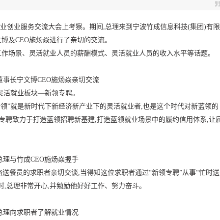
波就业创业服务交流大会上考察。期间,总理来到宁波竹成信息科技(集团)有限
文博及CEO施炀焱进行了亲切的交流。
工作场景、灵活就业人员的薪酬模式、灵活就业人员的收入水平等话题。
董事长宁文博CEO施炀焱亲切交流
灵活就业板块—新领专聘。
“新领”就是新时代下新经济新产业下的灵活就业者,也是这个时代对新蓝领的
领专聘致力于打造蓝领招聘新基建,打造蓝领就业场景中的履约信用体系,让
总理与竹成CEO施炀焱握手
络送餐员的求职者亲切交谈,当得知这位求职者通过“新领专聘”从事“忙时送
时,总理非常开心,并勉励他好好工作、努力奋斗。
总理向求职者了解就业情况