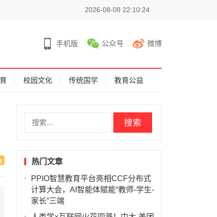
2026-08-08 22:10:24
手机版
公众号
微博
育
校园文化
传统国学
教育公益
搜
索
：
热门文章
PPIO智慧教育平台亮相CCF分布式
计算大会，AI智能体赋能“教师-学生-
家长”三端
人类学×互联网火花四溅！中大-美团