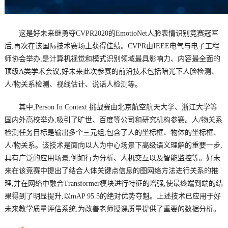
这是好未来继勇夺CVPR2020的EmotioNet人脸表情识别竞赛冠军
后,再次在该国际技术赛场上获得佳绩。CVPR由IEEE电气与电子工程
师协会举办,是计算机视觉和模式识别领域最具影响力、内容最全面的
顶级A类学术会议,好未来此次参赛的前沿技术包括暗光下人脸检测、
人/物关系检测、视线估计、说话人检测等。
其中,Person In Context 挑战赛由北京航空航天大学、浙江大学等
国内外高校举办,吸引了旷世、百度等公司和研究机构参赛。人/物关系
检测任务目标是输出多个三元组,包含了人的坐标框、物体的坐标框、
人/物关系。该技术是面向以人为中心场景下高级语义理解的重要一步,
具有广泛的应用场景,例如行为分析、人机交互以及智能监控等。好未
来在该竞赛中提出了结合人体关键点信息的图网络方法进行关系的推
理,并在网络中融合Transformer模块进行特征的增强,使最终端到端的结
果得到了明显提升,以mAP 95.5的绝对优势夺魁。上述技术已应用于好
未来教学质量评估系统,为改善老师授课质量提供了重要的数据分析。