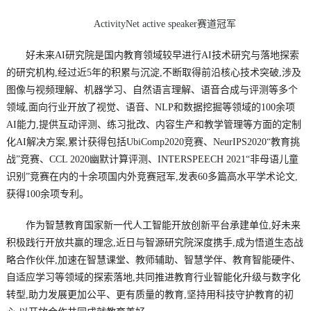
ActivityNet active speaker赛道冠军
好未来AI研究院是国内教育领域较早进行AI技术研究与落地探索
的研究机构,经过近5年的积累与沉淀,不断取得前沿核心技术突破,涉及
图像与视频理解、机器学习、自然语言理解、语音合成与评测等多个
领域,面向行业开放了视觉、语音、NLP和数据挖掘等领域的100余项
AI能力,提供互动评测、练习批改、内容生产和教学管理等方面的定制
化AI解决方案,累计获得包括UbiComp2020竞赛、NeurIPS2020“教育挑
战”竞赛、CCL 2020幽默计算评测、INTERSPEECH 2021“非母语儿童
识别”竞赛在内的十余项国内外竞赛冠军,发表60多篇高水平学术论文,
获得100余项专利。
作为智慧教育国家新一代人工智能开放创新平台承建单位,好未来
积极践行开放共赢的理念,近日与智源研究院深度携手,成为悟道生态战
略合作伙伴,加速在智慧课堂、教师辅助、智慧学伴、教育智能硬件、
自适应学习等领域的探索落地,共同推进教育行业智能化升级与数字化
转型,助力发展更加公平、更有质量的教育,坚持用科技守护教育的初