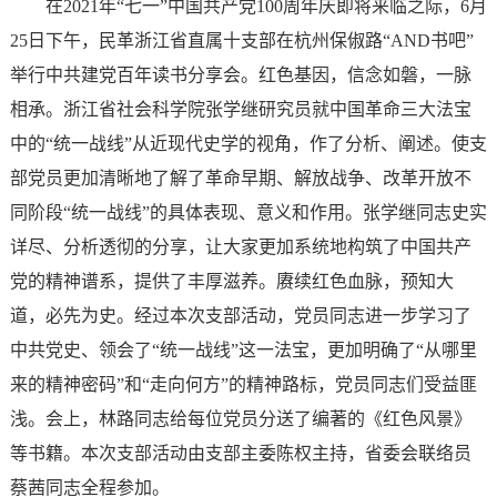
在2021年“七一”中国共产党100周年庆即将来临之际，6月
25日下午，民革浙江省直属十支部在杭州保俶路“AND书吧”
举行中共建党百年读书分享会。红色基因，信念如磐，一脉
相承。浙江省社会科学院张学继研究员就中国革命三大法宝
中的“统一战线”从近现代史学的视角，作了分析、阐述。使支
部党员更加清晰地了解了革命早期、解放战争、改革开放不
同阶段“统一战线”的具体表现、意义和作用。张学继同志史实
详尽、分析透彻的分享，让大家更加系统地构筑了中国共产
党的精神谱系，提供了丰厚滋养。赓续红色血脉，预知大
道，必先为史。经过本次支部活动，党员同志进一步学习了
中共党史、领会了“统一战线”这一法宝，更加明确了“从哪里
来的精神密码”和“走向何方”的精神路标，党员同志们受益匪
浅。会上，林路同志给每位党员分送了编著的《红色风景》
等书籍。本次支部活动由支部主委陈权主持，省委会联络员
蔡茜同志全程参加。