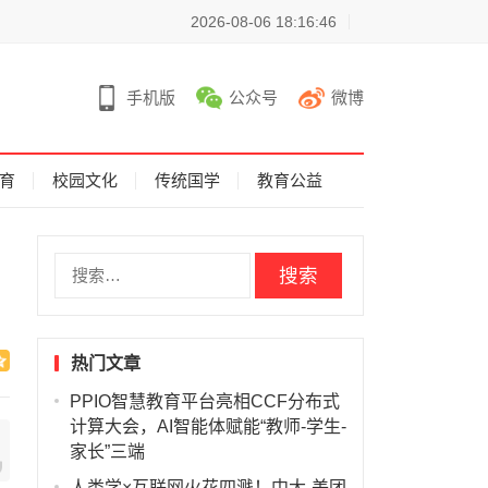
2026-08-06 18:16:46
手机版
公众号
微博
育
校园文化
传统国学
教育公益
搜
索
：
热门文章
PPIO智慧教育平台亮相CCF分布式
计算大会，AI智能体赋能“教师-学生-
家长”三端
人类学×互联网火花四溅！中大-美团