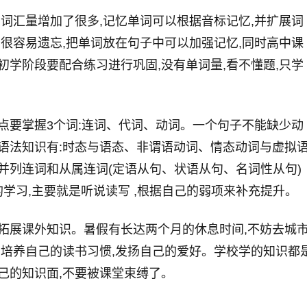
中词汇量增加了很多,记忆单词可以根据音标记忆,并扩展词
词很容易遗忘,把单词放在句子中可以加强记忆,同时高中课
初学阶段要配合练习进行巩固,没有单词量,看不懂题,只学
点要掌握3个词:连词、代词、动词。一个句子不能缺少动
语法知识有:时态与语态、非谓语动词、情态动词与虚拟
并列连词和从属连词(定语从句、状语从句、名词性从句)
的学习,主要就是听说读写 ,根据自己的弱项来补充提升。
拓展课外知识。暑假有长达两个月的休息时间,不妨去城
,培养自己的读书习惯,发扬自己的爱好。学校学的知识都
己的知识面,不要被课堂束缚了。