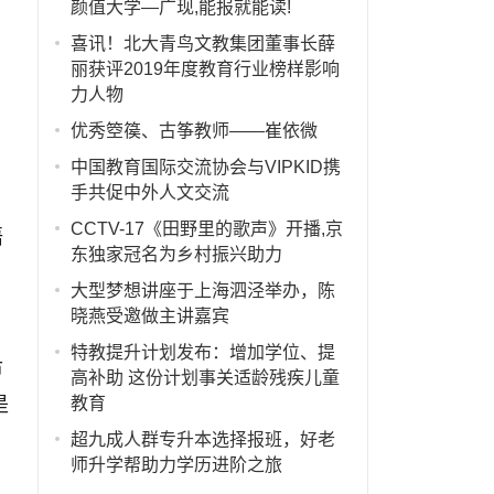
颜值大学—广现,能报就能读!
喜讯！北大青鸟文教集团董事长薛
丽获评2019年度教育行业榜样影响
力人物
优秀箜篌、古筝教师——崔依微
中国教育国际交流协会与VIPKID携
手共促中外人文交流
CCTV-17《田野里的歌声》开播,京
语
东独家冠名为乡村振兴助力
大型梦想讲座于上海泗泾举办，陈
晓燕受邀做主讲嘉宾
特教提升计划发布：增加学位、提
市
高补助 这份计划事关适龄残疾儿童
教育
是
超九成人群专升本选择报班，好老
师升学帮助力学历进阶之旅