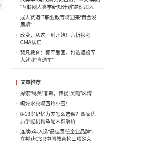
“互联网人类学新知计划”邀你加入
成人赛道IT职业教育将迎来“黄金发
展期”
改变，从这一刻开始！六折报考
水
CMA认证
慧凡教育：拥军爱国，打造退役军
人就业“直通车”
文章推荐
探索“绣美”非遗，传扬“吴韵”风情
喝好水只喝西岭小雪！
8-18岁记忆力差怎么选课？四家优
质学能机构适配人群解析
连续6年入选“最佳责任企业品牌”，
立邦获CSR中国教育榜三项殊荣