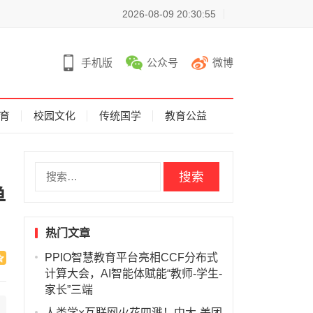
2026-08-09 20:30:55
手机版
公众号
微博
育
校园文化
传统国学
教育公益
搜
索
单
：
热门文章
PPIO智慧教育平台亮相CCF分布式
计算大会，AI智能体赋能“教师-学生-
家长”三端
人类学×互联网火花四溅！中大-美团