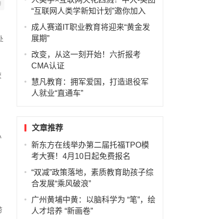
“互联网人类学新知计划”邀你加入
成人赛道IT职业教育将迎来“黄金发
处
展期”
改变，从这一刻开始！六折报考
CMA认证
校
慧凡教育：拥军爱国，打造退役军
人就业“直通车”
文章推荐
小
新东方在线举办第二届托福TPO模
考大赛！4月10日起免费报名
“双减”政策落地，素质教育助孩子综
合发展“乘风破浪”
广州黄埔中黄：以脑科学为 “笔”，绘
劳
人才培养 “新画卷”