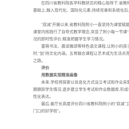
在四川省教科院各学科教研员的精心指导下,省教
基础上,融入现代化、国际化元素,持续完善和系统化后
“双减”开展以来,省教科院附小一直坚持为课堂赋
课堂内核践行了自导式教学理念,突显了附小每一节课“
况的即时性评价,精准把握学生学习情况。
童萌书法、晨读雅颂等特色语文课程,让附小的孩
时,“加”持文化内涵。五育融合课程让艺术成为生活点
之路。
评价
用数据实现精准画像
未来,学校将探索以信息化方式设立考试和作业采
期跟踪学生情况,逐步建立学生考试和作业数据库,形
性化表达。
最后,崔厅长高度评价四川省教科院附小的“双减”工
门口的好学校”
。