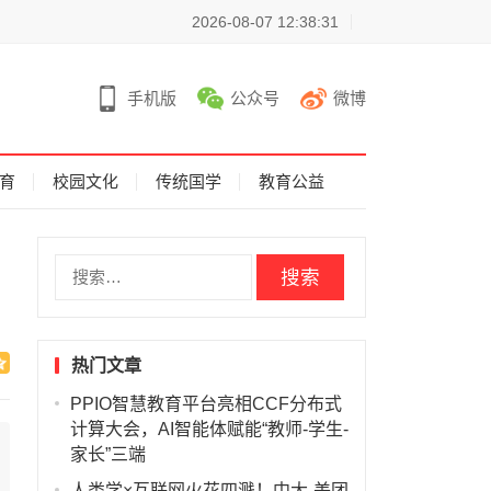
2026-08-07 12:38:31
手机版
公众号
微博
育
校园文化
传统国学
教育公益
搜
索
：
热门文章
PPIO智慧教育平台亮相CCF分布式
计算大会，AI智能体赋能“教师-学生-
家长”三端
人类学×互联网火花四溅！中大-美团