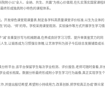
科院附小以“全人、全纳、共生、共赢”为核心价值观,在扎实落实国家课程
,最终形成独具附小特色的课程体系。
能。开发绿色课堂观课量表,制定各学科高质量课堂评价标准,以生为主体的
生”的动、“师”的导。学校采用课堂观测、实验操作等方式开展学生学习情
子“减”去重复抄写与机械朗诵,在养成良好学习习惯、提升审美鉴赏力的同
亮人生,让锻炼成为习惯强壮体魄,让艺体学科为孩子今后综合发展铺垫成长
集分析平台,该平台保留学生每次学业检测、评价报告,老师可随时查看,并
成学业成长档案。数据分析最终形成附小学生学习行为画像,真正实现学生
作,并提出殷切希望,希望附小持续用力,改革创新,把学校真正办成“群众家