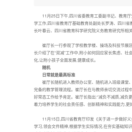
11月25日下午,四川省委教育工委副书记、教
学工作,四川省教育厅基础教育处副处长罗涛、四川省
长叶春云、四川省教育科学研究院义务教育研究所相
崔厅长一行参观了学校教学楼、操场及科技节展区
长介绍了在“双减”工作中,附小如何回应家长焦虑、社
化,让附小孩子全面发展,健康成长。
随机
日常就是最高标准
崔厅长随机进入教师办公室、随机进入班级课堂、
完备的教学管理流程。崔厅长在与教师亲切交流过程中,
好常态工作给予肯定。崔厅长指出:“减负不减质,减负
着力培养学生的社会责任感、创新精神和实践能力,更
11月15日,四川省教育厅印发《关于进一步做
学习,领会文件精神,根据学生实际情况,在夯实基础知