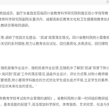
育厅党组成员、副厅长崔昌宏莅临四川省教育科学研究院附属实验小学视导教
教育科学研究院副院长董洪丹、成都高新区教育文化和卫生健康局教育处
关教研员等陪同调研。
等,调研了校园文化建设、“双减”政策落实情况。四川省教科院附小雷春
会关切的系列措拖,努力让教育去应试化、回归素质化,去焦虑化、回归理性
随机查看作业设计、随机检查作业反馈,在随机中了解到“双减”背景下附
询问到“双减”工作的落实情况,涵盖作业设计、评价方式等,对附小教师做
更要增质,附小要用学科融合的方式优化学生成长成才环境,立足学生的素养,
好应对未来社会的变化。”
好义务教育学校考试和作业管理的通知》。省教科院附小第一时间组织教研组
识、基本技能的前提下,适当增加科学探究、体育锻炼、艺术欣赏、社会与