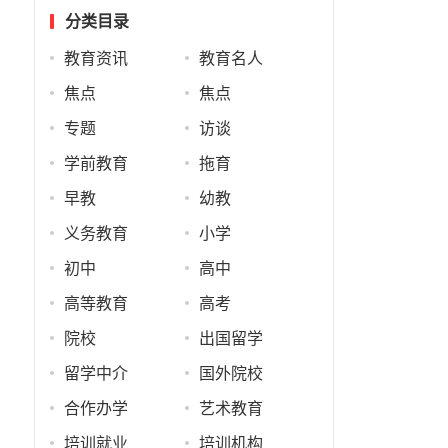
分类目录
、
教育资讯
教育名人
焦点
焦点
专题
访谈
学前教育
拖育
早教
幼教
、
义务教育
小学
初中
高中
高等教育
高考
院校
出国留学
留学中介
国外院校
合作办学
艺术教育
培训就业
培训机构