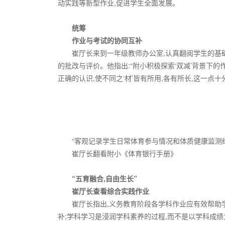
动实践等新型作业,促进学生全面发展。
统筹
作业与考试的协同互补
崔厅长来到一年级教师办公室,认真翻阅学生的基
的批改与评价。他指出:“附小积极探索‘双减’背景下
正确的认识,使不同之‘材’皆有所用,各有所长,这一点十
“客观记录学生日常体育参与情况和体质健康监测结
崔厅长翻看附小《体育银行手册》
“五育融合,自由生长”
崔厅长查看综合实践作业
崔厅长指出,义务教育阶段各学科作业应有效帮助
补;学科学习是浸润学科素养的过程,而不是以学科成绩