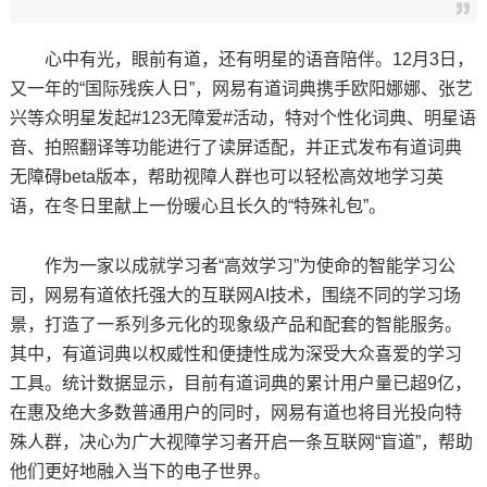
心中有光，眼前有道，还有明星的语音陪伴。12月3日，
又一年的“国际残疾人日”，网易有道词典携手欧阳娜娜、张艺
兴等众明星发起#123无障爱#活动，特对个性化词典、明星语
音、拍照翻译等功能进行了读屏适配，并正式发布有道词典
无障碍beta版本，帮助视障人群也可以轻松高效地学习英
语，在冬日里献上一份暖心且长久的“特殊礼包”。
作为一家以成就学习者“高效学习”为使命的智能学习公
司，网易有道依托强大的互联网AI技术，围绕不同的学习场
景，打造了一系列多元化的现象级产品和配套的智能服务。
其中，有道词典以权威性和便捷性成为深受大众喜爱的学习
工具。统计数据显示，目前有道词典的累计用户量已超9亿，
在惠及绝大多数普通用户的同时，网易有道也将目光投向特
殊人群，决心为广大视障学习者开启一条互联网“盲道”，帮助
他们更好地融入当下的电子世界。