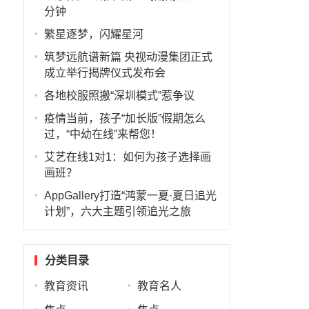
分钟
繁星逐梦，闪耀星河
筑梦远航谱新篇 央视动漫集团正式
成立举行揭牌仪式发布会
各地校服照搬“深圳模式”惹争议
疫情当前，孩子“加长版”假期怎么
过，“中幼在线”来帮您！
艾艺在线1对1：如何为孩子选择画
画班？
AppGallery打造“鸿蒙一夏·夏日追光
计划”，六大主题引领追光之旅
分类目录
教育资讯
教育名人