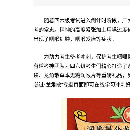
随着四六级考试进入倒计时阶段，广
考的常态。精神的高度紧张加上用嗓过度
出现了咽喉红肿，咽喉发痒等症状。
为助力考生备考冲刺，保护考生咽喉
有道考神团队为四六级考生们精心打造了
袋、龙角散草本无糖润喉片等重磅礼品，
必过·龙角散”专题页面即可在线学
习
冲刺