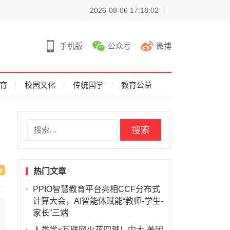
2026-08-06 17:18:02
手机版
公众号
微博
育
校园文化
传统国学
教育公益
搜
索
：
热门文章
PPIO智慧教育平台亮相CCF分布式
计算大会，AI智能体赋能“教师-学生-
家长”三端
人类学×互联网火花四溅！中大-美团