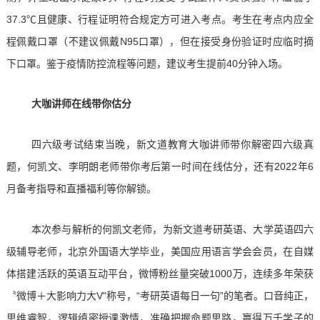
37.3℃且健康、行程证明符合规定方可进入考点。考生在考点内应全
程佩戴口罩（不建议佩戴N95口罩），但在接受身份验证时应临时摘
下口罩。鉴于疫情防控流程等问题，建议考生提前40分钟入场。
大咖讲师在线带你估分
四六级考试结束当晚，新文道教育大咖讲师带你解密四六级真
题，何凯文、李明朗老师带你考后第一时间在线估分，还有2022年6
月备考指导和直播福利等你解锁。
本次参与解析的何凯文老师，为新文道考研英语、大学英语四六
级辅导老师，北京外国语大学毕业，美国应用语言学会会员，在自媒
体搭建活跃的英语互动平台，微博粉丝量突破1000万，连续多年荣获
〝微博＋大影响力大V"称号，“考研英语每日一句”的笔者。口音纯正，
思维睿智，逻辑缜密授课激情，准确把握命题思路，赢得万千学子的