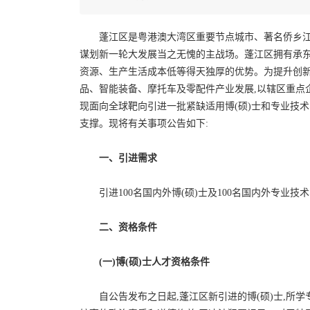
蓬江区是粤港澳大湾区重要节点城市、著名侨乡江
谋划新一轮大发展当之无愧的主战场。蓬江区拥有承东
资源、生产生活成本低等得天独厚的优势。为提升创新
品、智能装备、摩托车及零配件产业发展,以辖区重点
现面向全球靶向引进一批紧缺适用博(硕)士和专业技
支撑。现将有关事项公告如下:
一、引进需求
引进100名国内外博(硕)士及100名国内外专业技
二、资格条件
(一)博(硕)士人才资格条件
自公告发布之日起,蓬江区新引进的博(硕)士,所