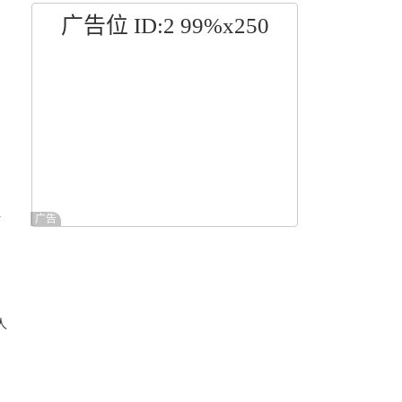
广告位 ID:2 99%x250
位
广告
人
,