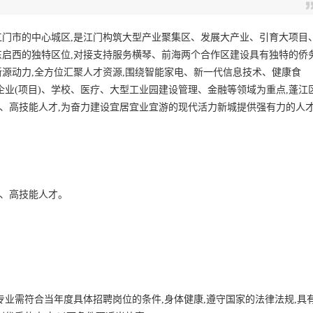
门市的中心城区,是江门构筑大型产业聚集区、发展大产业、引育大项目
启西的独特区位,对接支持服务横琴、前海两个合作区建设具有独特的侨
源动力,全方位汇聚人才资源,围绕智能家电、新一代信息技术、健康食
企业(项目)、学校、医疗、大型工业园建设管理、金融等领域为重点,蓬江
术、高技能人才,为奋力建设宜居宜业宜游的现代活力新城提供强有力的人
术、高技能人才。
学专业需符合当年度具体招聘岗位的条件,身体健康,遵守国家的法律法规,具