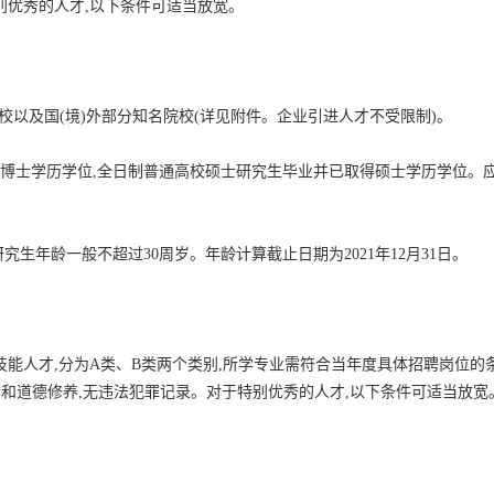
别优秀的人才,以下条件可适当放宽。
高校以及国(境)外部分知名院校(详见附件。企业引进人才不受限制)。
得博士学历学位,全日制普通高校硕士研究生毕业并已取得硕士学历学位。
。
究生年龄一般不超过30周岁。年龄计算截止日期为2021年12月31日。
技能人才,分为A类、B类两个类别,所学专业需符合当年度具体招聘岗位的
质和道德修养,无违法犯罪记录。对于特别优秀的人才,以下条件可适当放宽