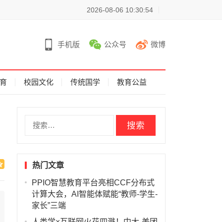
2026-08-06 10:30:54
手机版
公众号
微博
育
校园文化
传统国学
教育公益
搜
索
：
热门文章
PPIO智慧教育平台亮相CCF分布式
计算大会，AI智能体赋能“教师-学生-
家长”三端
人类学×互联网火花四溅！中大-美团