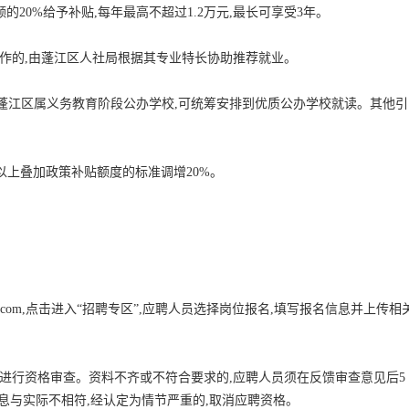
20%给予补贴,每年最高不超过1.2万元,最长可享受3年。
工作的,由蓬江区人社局根据其专业特长协助推荐就业。
读蓬江区属义务教育阶段公办学校,可统筹安排到优质公办学校就读。其他引
。
,以上叠加政策补贴额度的标准调增20%。
haopin.com,点击进入“招聘专区”,应聘人员选择岗位报名,填写报名信息并上传相
。
员进行资格审查。资料不齐或不符合要求的,应聘人员须在反馈审查意见后5
息与实际不相符,经认定为情节严重的,取消应聘资格。