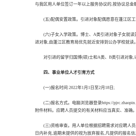
与我区用人单位签订一年以上服务协议的,按协议总金额的
(五)配偶安置政策。引进对象配偶愿意在蓬江区
(六)子女入学政策。博士、A类引进对象子女就
进对象,由蓬江区教育局优先就近安排到公办学校就读
对引进的留学归国博(硕)士和A类、B类引进对象
四、事业单位人才引育方式
(一)报名时间:2022年1月1日至2月18日;
(二)报名方式。电脑浏览器登录https://pjrc.z
附件材料。应聘人员提交的有关材料应当真实、准确
(三)资格审查。用人单位根据招聘需求对应聘人
日内补充,逾期未提供的视为放弃报名,凡提供的报名信