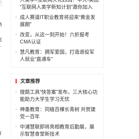
“互联网人类学新知计划”邀你加入
、
成人赛道IT职业教育将迎来“黄金发
展期”
务
改变，从这一刻开始！六折报考
区
CMA认证
才
慧凡教育：拥军爱国，打造退役军
人就业“直通车”
文章推荐
搜题工具“快答案”发布，三大核心功
能助力大学生学习无忧
神墨教育：同植百棵长青树 共贺建
党一百年
中浦慧联即将亮相教育后勤展，展
有
示智慧食堂新技术