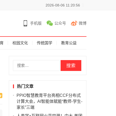
2026-08-06 11:20:56
手机版
公众号
微博
育
校园文化
传统国学
教育公益
搜
索
：
热门文章
PPIO智慧教育平台亮相CCF分布式
计算大会，AI智能体赋能“教师-学生-
家长”三端
人类学×互联网火花四溅！中大-美团