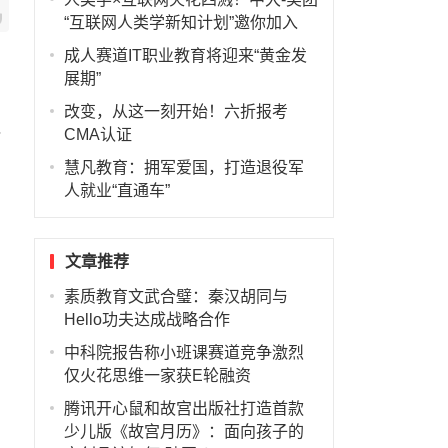
“互联网人类学新知计划”邀你加入
成人赛道IT职业教育将迎来“黄金发
展期”
教
改变，从这一刻开始！六折报考
终
CMA认证
慧凡教育：拥军爱国，打造退役军
人就业“直通车”
文章推荐
素质教育文武合璧：秦汉胡同与
Hello功夫达成战略合作
中科院报告称小班课赛道竞争激烈
仅火花思维一家获E轮融资
腾讯开心鼠和故宫出版社打造首款
少儿版《故宫月历》：面向孩子的