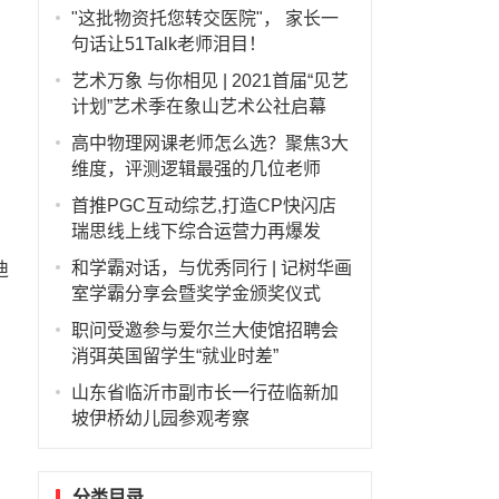
"这批物资托您转交医院"， 家长一
句话让51Talk老师泪目！
艺术万象 与你相见 | 2021首届“见艺
计划”艺术季在象山艺术公社启幕
高中物理网课老师怎么选？聚焦3大
维度，评测逻辑最强的几位老师
首推PGC互动综艺,打造CP快闪店
瑞思线上线下综合运营力再爆发
和学霸对话，与优秀同行 | 记树华画
迪
室学霸分享会暨奖学金颁奖仪式
职问受邀参与爱尔兰大使馆招聘会
消弭英国留学生“就业时差”
山东省临沂市副市长一行莅临新加
坡伊桥幼儿园参观考察
分类目录