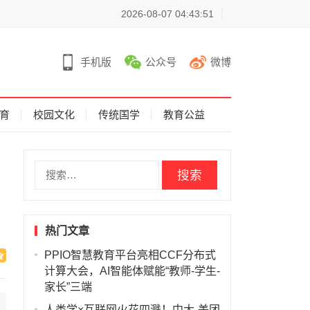
2026-08-07 04:43:51
手机版
公众号
微博
育
校园文化
传统国学
教育公益
搜
索
：
热门文章
PPIO智慧教育平台亮相CCF分布式
计算大会，AI智能体赋能“教师-学生-
家长”三端
人类学×互联网火花四溅！中大-美团