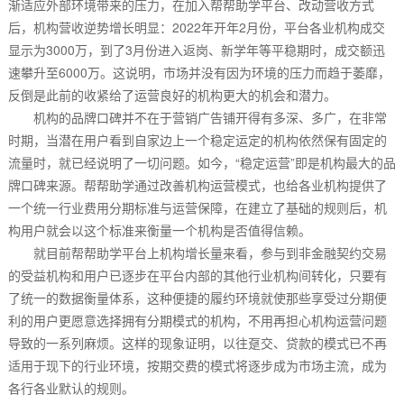
渐适应外部环境带来的压力，在加入帮帮助学平台、改动营收方式
后，机构营收逆势增长明显：2022年开年2月份，平台各业机构成交
显示为3000万，到了3月份进入返岗、新学年等平稳期时，成交额迅
速攀升至6000万。这说明，市场并没有因为环境的压力而趋于萎靡，
反倒是此前的收紧给了运营良好的机构更大的机会和潜力。
机构的品牌口碑并不在于营销广告铺开得有多深、多广，在非常
时期，当潜在用户看到自家边上一个稳定运定的机构依然保有固定的
流量时，就已经说明了一切问题。如今，“稳定运营”即是机构最大的品
牌口碑来源。帮帮助学通过改善机构运营模式，也给各业机构提供了
一个统一行业费用分期标准与运营保障，在建立了基础的规则后，机
构用户就会以这个标准来衡量一个机构是否值得信赖。
就目前帮帮助学平台上机构增长量来看，参与到非金融契约交易
的受益机构和用户已逐步在平台内部的其他行业机构间转化，只要有
了统一的数据衡量体系，这种便捷的履约环境就使那些享受过分期便
利的用户更愿意选择拥有分期模式的机构，不用再担心机构运营问题
导致的一系列麻烦。这样的现象证明，以往趸交、贷款的模式已不再
适用于现下的行业环境，按期交费的模式将逐步成为市场主流，成为
各行各业默认的规则。