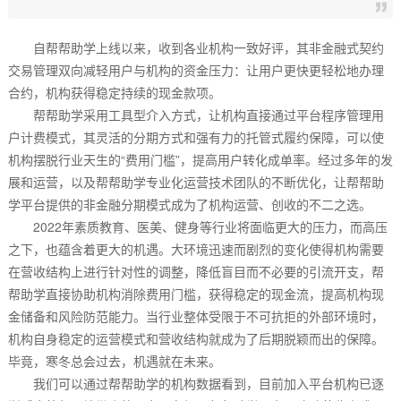
自帮帮助学上线以来，收到各业机构一致好评，其非金融式契约
交易管理双向减轻用户与机构的资金压力：让用户更快更轻松地办理
合约，机构获得稳定持续的现金款项。
帮帮助学采用工具型介入方式，让机构直接通过平台程序管理用
户计费模式，其灵活的分期方式和强有力的托管式履约保障，可以使
机构摆脱行业天生的“费用门槛”，提高用户转化成单率。经过多年的发
展和运营，以及帮帮助学专业化运营技术团队的不断优化，让帮帮助
学平台提供的非金融分期模式成为了机构运营、创收的不二之选。
2022年素质教育、医美、健身等行业将面临更大的压力，而高压
之下，也蕴含着更大的机遇。大环境迅速而剧烈的变化使得机构需要
在营收结构上进行针对性的调整，降低盲目而不必要的引流开支，帮
帮助学直接协助机构消除费用门槛，获得稳定的现金流，提高机构现
金储备和风险防范能力。当行业整体受限于不可抗拒的外部环境时，
机构自身稳定的运营模式和营收结构就成为了后期脱颖而出的保障。
毕竟，寒冬总会过去，机遇就在未来。
我们可以通过帮帮助学的机构数据看到，目前加入平台机构已逐