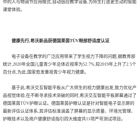
中的人与物调节应用模式,自动感应教学设备,为师生打造更生动的智能
课堂体验。
健康先行,希沃新品获德国莱茵TÜV眼部舒适度认证
电子设备在教学的广泛应用带来了学生视力下降的问题,据教育部
统计,2020年全国儿童青少年总体近视率为52.7%,较2019年上升了2.5个
百分点,为此,国家愈发重视青少年视力健康。
基于此,希沃交互智能平板从广大师生的视力健康出发,致力优化产
品视觉体验,在不断寻求技术突破的同时,希沃交互智能平板屏幕通过了
德国莱茵TÜV护眼认证。德国莱茵护眼认证是针对智能电子显示屏的
最新评估认证体系,其评估标准涵盖了屏幕的显示质量、环境光管理、
护眼技术以及用户健康舒适指引四大维度共11项严苛测试项目。