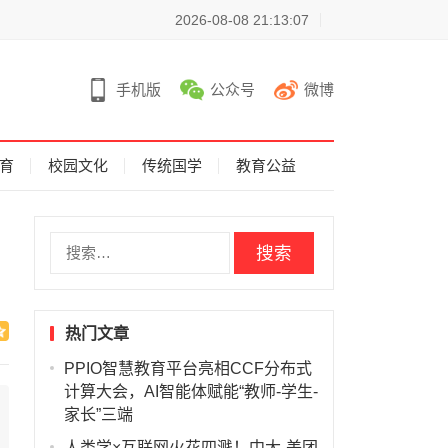
2026-08-08 21:13:07
手机版
公众号
微博
育
校园文化
传统国学
教育公益
搜
索
：
热门文章
PPIO智慧教育平台亮相CCF分布式
计算大会，AI智能体赋能“教师-学生-
家长”三端
人类学×互联网火花四溅！中大-美团