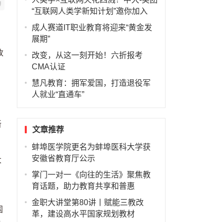
“互联网人类学新知计划”邀你加入
成人赛道IT职业教育将迎来“黄金发
展期”
改
改变，从这一刻开始！六折报考
CMA认证
慧凡教育：拥军爱国，打造退役军
人就业“直通车”
新
文章推荐
蚌埠医学院更名为蚌埠医科大学获
安徽省教育厅公示
大
掌门一对一《向往的生活》聚焦教
育话题，助力教育共享和普惠
金职大讲堂第80讲丨赋能三教改
国
革，建设高水平国家规划教材