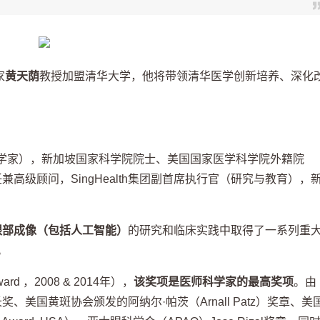
家
黄天荫
教授加盟清华大学，他将带领清华医学创新培养、深化
学家），新加坡国家科学院院士、美国国家医学科学院外籍院
任兼高级顾问，
SingHealth
集团副首席执行官（研究与教育），
眼部成像（包括人工智能）
的研究和临床实践中取得了一系列重
。
ward
，2008 & 2014年），
该奖项是医师科学家的最高奖项
。由
奖、美国黄斑协会颁发的阿纳尔·帕茨（
Arnall Patz
）奖章、美