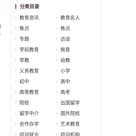
分类目录
教育资讯
教育名人
加
焦点
焦点
合
专题
访谈
学前教育
拖育
、
早教
幼教
，
义务教育
小学
初中
高中
高等教育
高考
院校
出国留学
留学中介
国外院校
合作办学
艺术教育
培训就业
培训机构