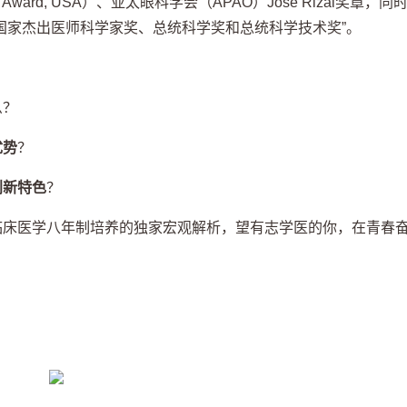
e Award, USA
）、亚太眼科学会（
APAO
）
Jose Rizal
奖章，同
国家杰出医师科学家奖、总统科学奖和总统科学技术奖”。
么？
优势
？
创新特色
？
临床医学八年制培养的独家宏观解析，望有志学医的你，在青春