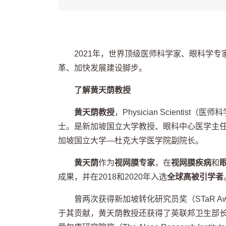
2021年，世界顶级医师科学家、眼科学专
革、加快发展建设脚步。
了解黄天荫教授
黄天荫教授
，
Physician Scientist
（医师科
士。是新加坡国立大学教授、眼科中心医学主
加坡国立大学—杜克大学医学院副院长。
黄天荫
作为
视网膜专家
，在
视网膜疾病
和
成果，并在2018和2020年入选
全球高被引学者
曾两次获得新加坡转化研究员奖（
STaR A
于其贡献，黄天荫教授还获得了英联邦卫生部长