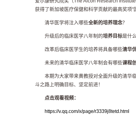
爱尔康研究院奖（
The Alcon Research Institut
获得了新加坡医疗保健和科学贡献的最高奖项“
清华医学将注入哪些
全新的培养理念
？
升级后的临床医学八年制的
培养目标
是什
改革后临床医学生的培养将具备哪些
清华
未来的清华临床医学八年制会有哪些
课程
本期为大家带来黄教授对全面升级的清华
斗之路上明确目标、坚定前进！
点击观看视频：
https://v.qq.com/x/page/r3339j8tetd.html